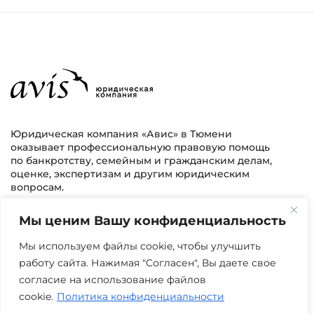
Юридическая компания «Авис» в Тюмени
оказывает профессиональную правовую помощь
по банкротству, семейным и гражданским делам,
оценке, экспертизам и другим юридическим
вопросам.
Мы ценим Вашу конфиденциальность
г. Тюмень, ул. 8 марта 2/11, 2 этаж
+7 (3452) 217-073
avis.bankrotstvo@mail.ru
Мы используем файлы cookie, чтобы улучшить
работу сайта. Нажимая "Согласен", Вы даете свое
Часы работы: пн-пт 08:00-22:00
согласие на использование файлов
cookie.
Политика конфиденциальности