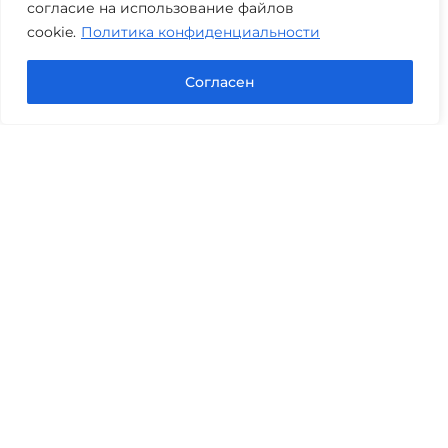
согласие на использование файлов
cookie.
Политика конфиденциальности
Задать вопрос в Max
Согласен
Юридические услуги
Гражданское право
Семейное право
Военный юрист
Оценка после ДТП
Оценка имущества
Строительно-техническая экспертиза
Навигационное меню