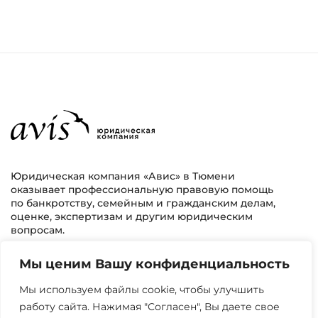
Юридическая компания «Авис» в Тюмени
оказывает профессиональную правовую помощь
по банкротству, семейным и гражданским делам,
оценке, экспертизам и другим юридическим
вопросам.
Мы ценим Вашу конфиденциальность
г. Тюмень, ул. 8 марта 2/11, 2 этаж
+7 (3452) 217-073
avis.bankrotstvo@mail.ru
Мы используем файлы cookie, чтобы улучшить
работу сайта. Нажимая "Согласен", Вы даете свое
Часы работы: пн-пт 08:00-22:00