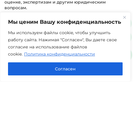
оценке, экспертизам и другим юридическим
вопросам.
Мы ценим Вашу конфиденциальность
г. Тюмень, ул. 8 марта 2/11, 2 этаж
+7 (3452) 217-073
avis.bankrotstvo@mail.ru
Мы используем файлы cookie, чтобы улучшить
работу сайта. Нажимая "Согласен", Вы даете свое
Часы работы: пн-пт 08:00-22:00
согласие на использование файлов
cookie.
Политика конфиденциальности
Задать вопрос в Max
Согласен
Юридические услуги
Гражданское право
Семейное право
Военный юрист
Оценка после ДТП