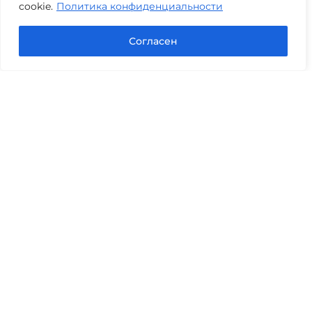
cookie.
Политика конфиденциальности
Задать вопрос в Max
Согласен
Юридические услуги
Гражданское право
Семейное право
Военный юрист
Оценка после ДТП
Оценка имущества
Строительно-техническая экспертиза
Навигационное меню