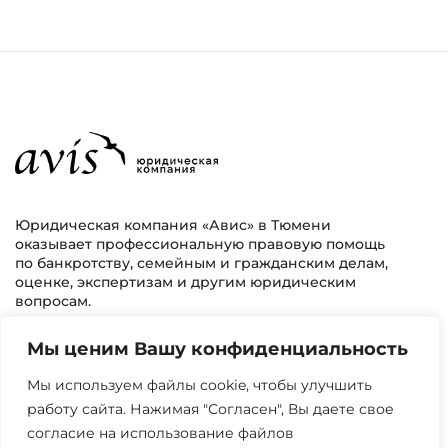
Юридическая компания «Авис» в Тюмени
оказывает профессиональную правовую помощь
по банкротству, семейным и гражданским делам,
оценке, экспертизам и другим юридическим
вопросам.
Мы ценим Вашу конфиденциальность
г. Тюмень, ул. 8 марта 2/11, 2 этаж
+7 (3452) 217-073
avis.bankrotstvo@mail.ru
Мы используем файлы cookie, чтобы улучшить
работу сайта. Нажимая "Согласен", Вы даете свое
Часы работы: пн-пт 08:00-22:00
согласие на использование файлов