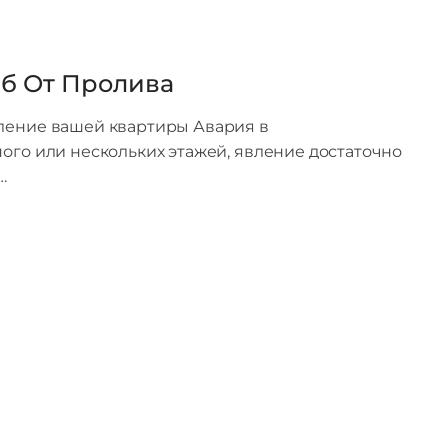
б От Пролива
пление вашей квартиры Авария в
ого или нескольких этажей, явление достаточно
…