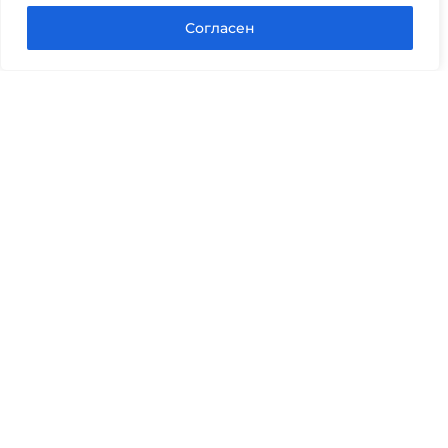
Задать вопрос в Max
Согласен
Юридические услуги
Гражданское право
Семейное право
Военный юрист
Оценка после ДТП
Оценка имущества
Строительно-техническая экспертиза
Навигационное меню
Главная