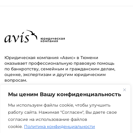
Юридическая компания «Авис» в Тюмени
оказывает профессиональную правовую помощь
по банкротству, семейным и гражданским делам,
оценке, экспертизам и другим юридическим
вопросам.
Мы ценим Вашу конфиденциальность
г. Тюмень, ул. 8 марта 2/11, 2 этаж
+7 (3452) 217-073
avis.bankrotstvo@mail.ru
Мы используем файлы cookie, чтобы улучшить
работу сайта. Нажимая "Согласен", Вы даете свое
Часы работы: пн-пт 08:00-22:00
согласие на использование файлов
cookie.
Политика конфиденциальности