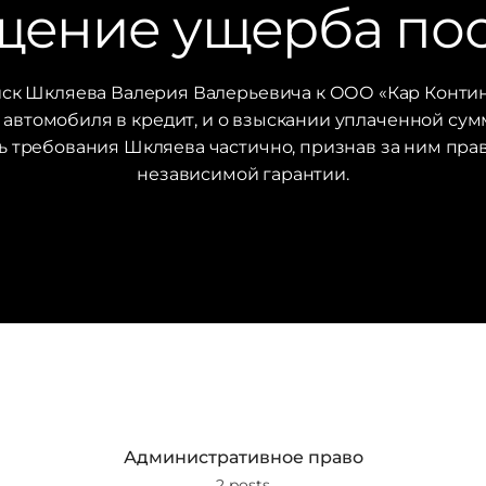
ение ущерба по
иск Шкляева Валерия Валерьевича к ООО «Кар Контин
втомобиля в кредит, и о взыскании уплаченной суммы
ь требования Шкляева частично, признав за ним пра
независимой гарантии.
Административное право
2 posts