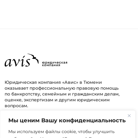
Юридическая компания «Авис» в Тюмени
оказывает профессиональную правовую помощь
по банкротству, семейным и гражданским делам,
оценке, экспертизам и другим юридическим
вопросам.
Мы ценим Вашу конфиденциальность
г. Тюмень, ул. 8 марта 2/11, 2 этаж
+7 (3452) 217-073
avis.bankrotstvo@mail.ru
Мы используем файлы cookie, чтобы улучшить