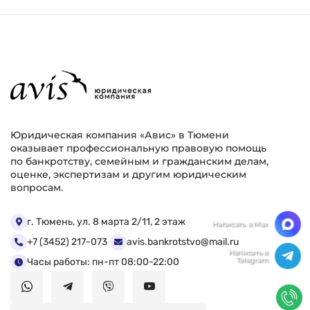
Юридическая компания «Авис» в Тюмени
оказывает профессиональную правовую помощь
по банкротству, семейным и гражданским делам,
оценке, экспертизам и другим юридическим
вопросам.
Мы ценим Вашу конфиденциальность
г. Тюмень, ул. 8 марта 2/11, 2 этаж
+7 (3452) 217-073
avis.bankrotstvo@mail.ru
Мы используем файлы cookie, чтобы улучшить
работу сайта. Нажимая "Согласен", Вы даете свое
Часы работы: пн-пт 08:00-22:00
согласие на использование файлов
cookie.
Политика конфиденциальности