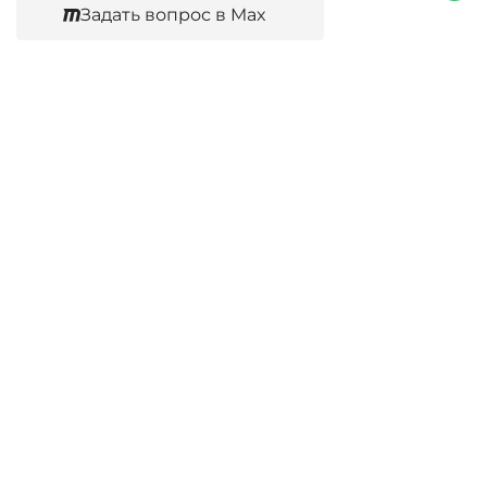
Задать вопрос в Max
Согласен
Юридические услуги
Гражданское право
Семейное право
Военный юрист
Оценка после ДТП
Оценка имущества
Строительно-техническая экспертиза
Навигационное меню
Главная