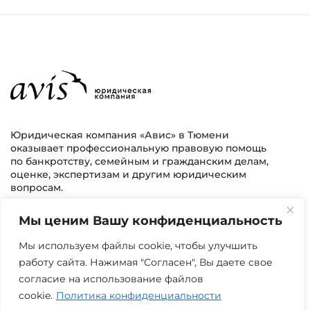
Юридическая компания «Авис» в Тюмени
оказывает профессиональную правовую помощь
по банкротству, семейным и гражданским делам,
оценке, экспертизам и другим юридическим
вопросам.
Мы ценим Вашу конфиденциальность
г. Тюмень, ул. 8 марта 2/11, 2 этаж
+7 (3452) 217-073
avis.bankrotstvo@mail.ru
Мы используем файлы cookie, чтобы улучшить
работу сайта. Нажимая "Согласен", Вы даете свое
Часы работы: пн-пт 08:00-22:00
согласие на использование файлов
cookie.
Политика конфиденциальности