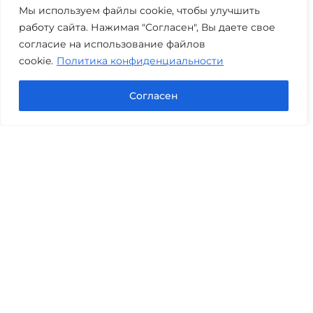
+7 (3452) 217-073
avis.bankrotstvo@mail.ru
Мы используем файлы cookie, чтобы улучшить
работу сайта. Нажимая "Согласен", Вы даете свое
Часы работы: пн-пт 08:00-22:00
согласие на использование файлов
cookie.
Политика конфиденциальности
Задать вопрос в Max
Согласен
Юридические услуги
Гражданское право
Семейное право
Военный юрист
Оценка после ДТП
Оценка имущества
Строительно-техническая экспертиза