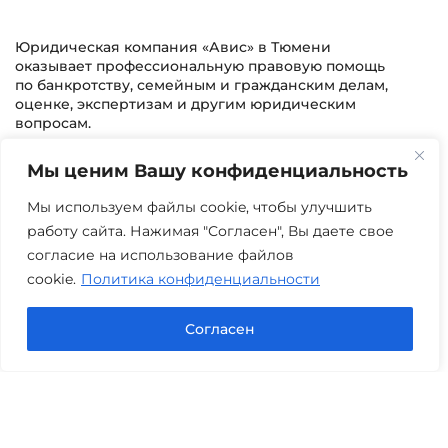
Юридическая компания «Авис» в Тюмени
оказывает профессиональную правовую помощь
по банкротству, семейным и гражданским делам,
оценке, экспертизам и другим юридическим
вопросам.
Мы ценим Вашу конфиденциальность
г. Тюмень, ул. 8 марта 2/11, 2 этаж
+7 (3452) 217-073
avis.bankrotstvo@mail.ru
Мы используем файлы cookie, чтобы улучшить
работу сайта. Нажимая "Согласен", Вы даете свое
Часы работы: пн-пт 08:00-22:00
согласие на использование файлов
cookie.
Политика конфиденциальности
Задать вопрос в Max
Согласен
Юридические услуги
Гражданское право