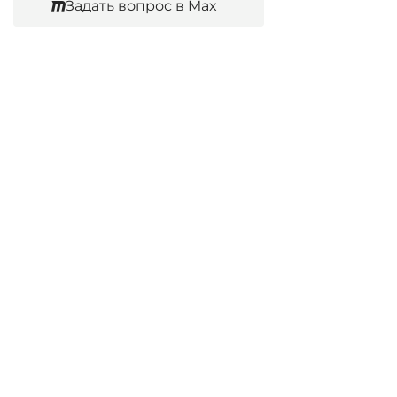
Задать вопрос в Max
Согласен
Юридические услуги
Гражданское право
Семейное право
Военный юрист
Оценка после ДТП
Оценка имущества
Строительно-техническая экспертиза
Навигационное меню
Главная
Услуги юриста