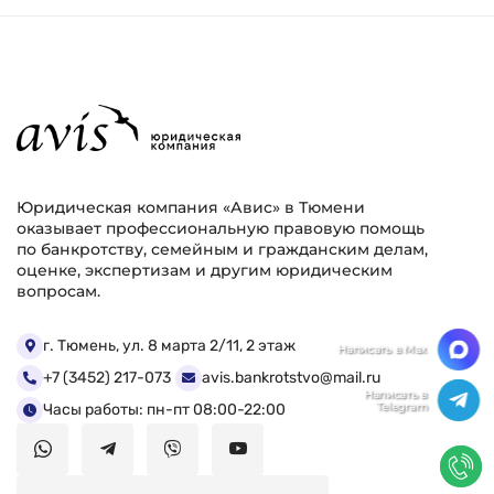
Юридическая компания «Авис» в Тюмени
оказывает профессиональную правовую помощь
по банкротству, семейным и гражданским делам,
оценке, экспертизам и другим юридическим
вопросам.
Мы ценим Вашу конфиденциальность
г. Тюмень, ул. 8 марта 2/11, 2 этаж
+7 (3452) 217-073
avis.bankrotstvo@mail.ru
Мы используем файлы cookie, чтобы улучшить
работу сайта. Нажимая "Согласен", Вы даете свое
Часы работы: пн-пт 08:00-22:00
согласие на использование файлов
cookie.
Политика конфиденциальности