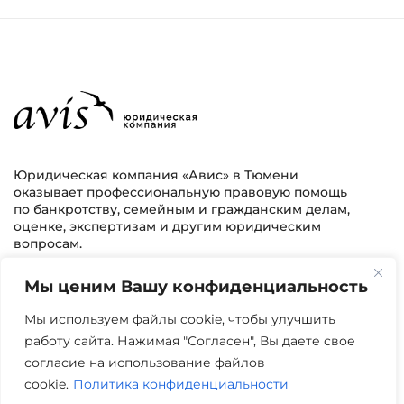
Юридическая компания «Авис» в Тюмени
оказывает профессиональную правовую помощь
по банкротству, семейным и гражданским делам,
оценке, экспертизам и другим юридическим
вопросам.
Мы ценим Вашу конфиденциальность
г. Тюмень, ул. 8 марта 2/11, 2 этаж
+7 (3452) 217-073
avis.bankrotstvo@mail.ru
Мы используем файлы cookie, чтобы улучшить
работу сайта. Нажимая "Согласен", Вы даете свое
Часы работы: пн-пт 08:00-22:00
согласие на использование файлов
cookie.
Политика конфиденциальности