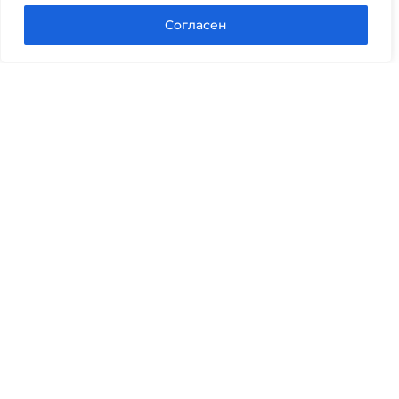
Задать вопрос в Max
Согласен
Юридические услуги
Гражданское право
Семейное право
Военный юрист
Оценка после ДТП
Оценка имущества
Строительно-техническая экспертиза
Навигационное меню
Главная