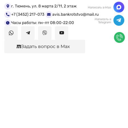
Мы ценим Вашу конфиденциальность
г. Тюмень, ул. 8 марта 2/11, 2 этаж
+7 (3452) 217-073
avis.bankrotstvo@mail.ru
Мы используем файлы cookie, чтобы улучшить
работу сайта. Нажимая "Согласен", Вы даете свое
Часы работы: пн-пт 08:00-22:00
согласие на использование файлов
cookie.
Политика конфиденциальности
Задать вопрос в Max
Согласен
Юридические услуги
Гражданское право
Семейное право
Военный юрист
Оценка после ДТП
Оценка имущества
Строительно-техническая экспертиза