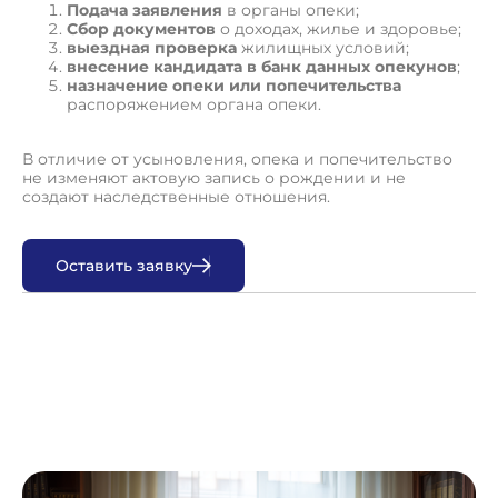
Подача заявления
в органы опеки;
Сбор документов
о доходах, жилье и здоровье;
выездная проверка
жилищных условий;
внесение кандидата в банк данных опекунов
;
назначение опеки или попечительства
распоряжением органа опеки.
В отличие от усыновления, опека и попечительство
не изменяют актовую запись о рождении и не
создают наследственные отношения.
О
с
т
а
в
и
т
ь
з
а
я
в
к
у