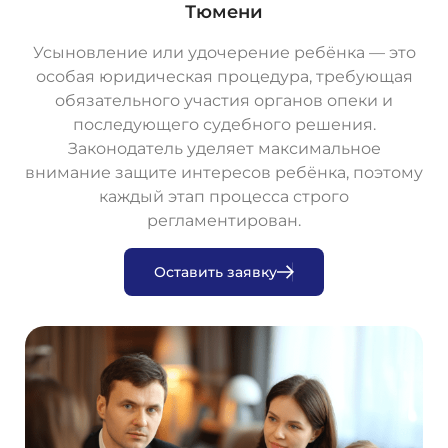
Тюмени
Усыновление или удочерение ребёнка — это
особая юридическая процедура, требующая
обязательного участия органов опеки и
последующего судебного решения.
Законодатель уделяет максимальное
внимание защите интересов ребёнка, поэтому
каждый этап процесса строго
регламентирован.
О
с
т
а
в
и
т
ь
з
а
я
в
к
у