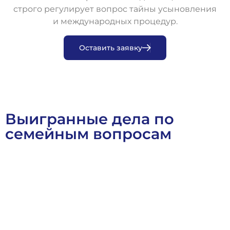
строго регулирует вопрос тайны усыновления
и международных процедур.
О
с
т
а
в
и
т
ь
з
а
я
в
к
у
Выигранные дела по
семейным вопросам
Военное Право
Выигранные Дела
Семейное Право
Ст