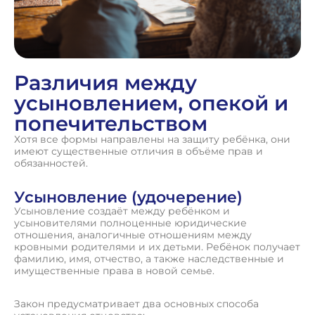
Различия между
усыновлением, опекой и
попечительством
Хотя все формы направлены на защиту ребёнка, они
имеют существенные отличия в объёме прав и
обязанностей.
Усыновление (удочерение)
Усыновление создаёт между ребёнком и
усыновителями полноценные юридические
отношения, аналогичные отношениям между
кровными родителями и их детьми. Ребёнок получает
фамилию, имя, отчество, а также наследственные и
имущественные права в новой семье.
Закон предусматривает два основных способа