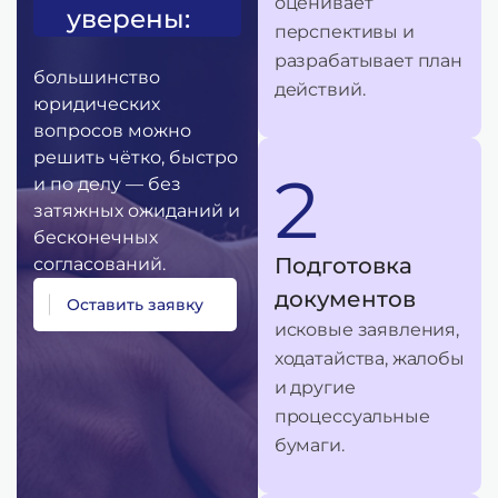
оценивает
уверены:
перспективы и
разрабатывает план
большинство
действий.
юридических
вопросов можно
решить чётко, быстро
2
и по делу — без
затяжных ожиданий и
бесконечных
Подготовка
согласований.
документов
О
с
т
а
в
и
т
ь
з
а
я
в
к
у
исковые заявления,
ходатайства, жалобы
и другие
процессуальные
бумаги.