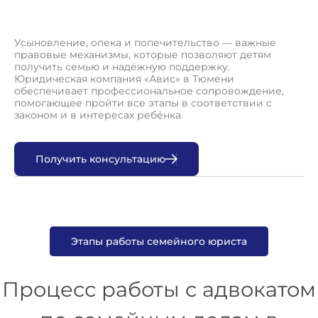
Усыновление, опека и попечительство — важные
правовые механизмы, которые позволяют детям
получить семью и надёжную поддержку.
Юридическая компания «Авис» в Тюмени
обеспечивает профессиональное сопровождение,
помогающее пройти все этапы в соответствии с
законом и в интересах ребёнка.
П
о
л
у
ч
и
т
ь
к
о
н
с
у
л
ь
т
а
ц
и
ю
Этапы работы семейного юриста
Процесс работы с адвокатом