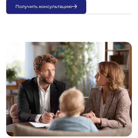
П
о
л
у
ч
и
т
ь
к
о
н
с
у
л
ь
т
а
ц
и
ю