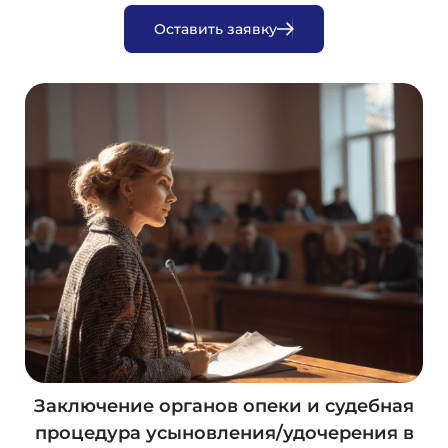
О
с
т
а
в
и
т
ь
з
а
я
в
к
у
Заключение органов опеки и судебная
процедура усыновления/удочерения в