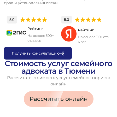
прав и установления опеки.
Рейтинг
Рейтинг
На основе 300+
На основе 110+ отз
отзывов
ывов
П
о
л
у
ч
и
т
ь
к
о
н
с
у
л
ь
т
а
ц
и
ю
Стоимость услуг семейного
адвоката в Тюмени
Рассчитать стоимость услуг семейного юриста
онлайн
Рассчитать онлайн