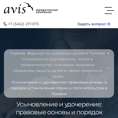
+7 (3452) 217-073
Задать вопрос
Главная
Адвокат по семейным делам в Тюмени
Усыновление (удочерение), опека и
попечительство: ключевые правовые
механизмы защиты детей в сфере семейного
права
Усыновление и удочерение: правовые основы и
порядок установления опеки и попечительства в
Тюмени
Усыновление и удочерение:
правовые основы и порядок