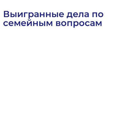
Выигранные дела по
семейным вопросам
Военное Право
Выигранные Дела
Семейное Право
Ст