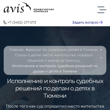
+7 (3452) 217-073
Задать вопрос
Главная
Адвокат по семейным делам в Тюмени
Споры о детях: место жительства, порядок
общения и выезд за границу
Исполнение и контроль судебных решений по
делам о детях в Тюмени
Исполнение и контроль судебных
решений по делам о детях в
Тюмени
После того как суд определил место жительства