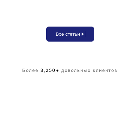
В
с
е
с
т
а
т
ь
и
Более
3,250+
довольных клиентов