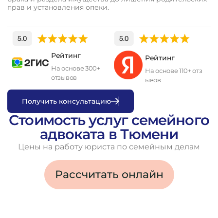
прав и установления опеки.
Рейтинг
Рейтинг
На основе 300+
На основе 110+ отз
отзывов
ывов
П
о
л
у
ч
и
т
ь
к
о
н
с
у
л
ь
т
а
ц
и
ю
Стоимость услуг семейного
адвоката в Тюмени
Цены на работу юриста по семейным делам
Рассчитать онлайн