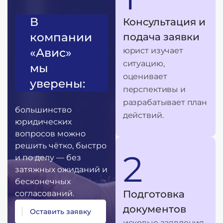
В
Консультация и
компании
подача заявки
«Авис»
юрист изучает
ситуацию,
мы
оценивает
уверены:
перспективы и
разрабатывает план
большинство
действий.
юридических
вопросов можно
решить чётко, быстро
2
и по делу — без
затяжных ожиданий и
бесконечных
Подготовка
согласований.
документов
О
с
т
а
в
и
т
ь
з
а
я
в
к
у
исковые заявления,