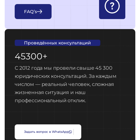
F
A
Q
’
s
Проведённых консультаций
45300+
С 2012 года мы провели свыше 45 300
юридических консультаций. За каждым
числом — реальный человек, сложная
жизненная ситуация и наш
профессиональный отклик.
З
а
д
а
т
ь
в
о
п
р
о
с
в
W
h
a
t
s
A
p
p