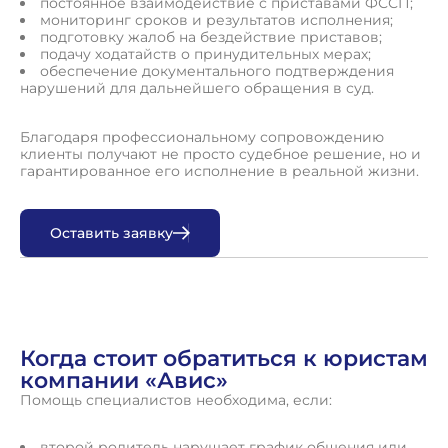
постоянное взаимодействие с приставами ФССП;
мониторинг сроков и результатов исполнения;
подготовку жалоб на бездействие приставов;
подачу ходатайств о принудительных мерах;
обеспечение документального подтверждения
нарушений для дальнейшего обращения в суд.
Благодаря профессиональному сопровождению
клиенты получают не просто судебное решение, но и
гарантированное его исполнение в реальной жизни.
О
с
т
а
в
и
т
ь
з
а
я
в
к
у
Когда стоит обратиться к юристам
компании «Авис»
Помощь специалистов необходима, если:
второй родитель нарушает график общения или