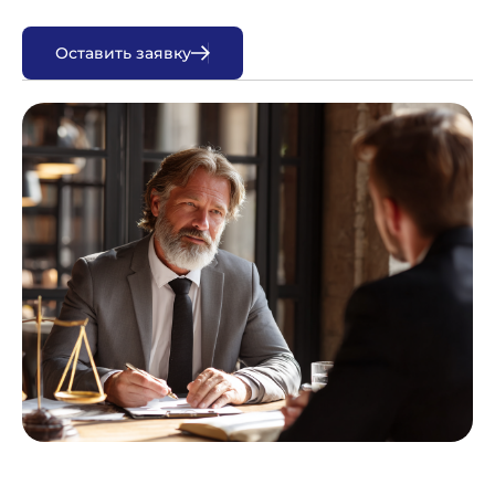
О
с
т
а
в
и
т
ь
з
а
я
в
к
у