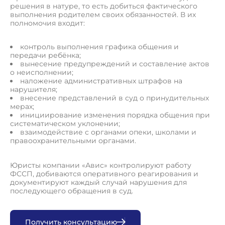
решения в натуре, то есть добиться фактического
выполнения родителем своих обязанностей. В их
полномочия входит:
контроль выполнения графика общения и
передачи ребёнка;
вынесение предупреждений и составление актов
о неисполнении;
наложение административных штрафов на
нарушителя;
внесение представлений в суд о принудительных
мерах;
инициирование изменения порядка общения при
систематическом уклонении;
взаимодействие с органами опеки, школами и
правоохранительными органами.
Юристы компании «Авис» контролируют работу
ФССП, добиваются оперативного реагирования и
документируют каждый случай нарушения для
последующего обращения в суд.
П
о
л
у
ч
и
т
ь
к
о
н
с
у
л
ь
т
а
ц
и
ю