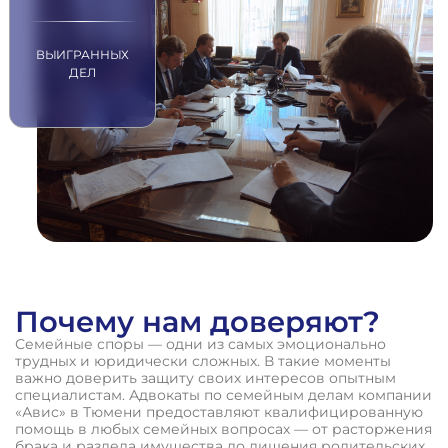
ВЫИГРАННЫХ
ДЕЛ
Почему нам доверяют?
Семейные споры — одни из самых эмоционально
трудных и юридически сложных. В такие моменты
важно доверить защиту своих интересов опытным
специалистам. Адвокаты по семейным делам компании
«Авис» в Тюмени предоставляют квалифицированную
помощь в любых семейных вопросах — от расторжения
брака и раздела имущества до лишения родительских