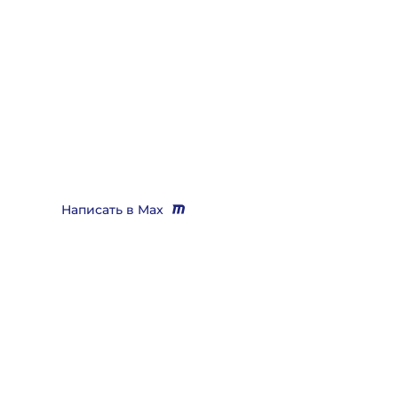
Нужно помощь юриста,
выигрывающего дела?
Звоните
+7 (3452) 217-073
или напишите нам в Max, мы
Вас бесплатно проконсультируем и поможем решить
практически любой вопрос
Написать в Max