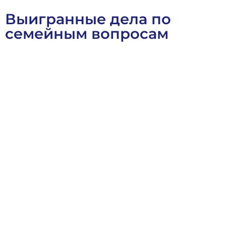
Выигранные дела по
семейным вопросам
Военное Право
Выигранные Дела
Семейное Право
Ст