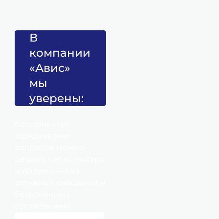
В
компании
«Авис»
мы
уверены:
большинство
юридических
вопросов можно
решить чётко, быстро
и по делу — без
затяжных ожиданий и
бесконечных
согласований.