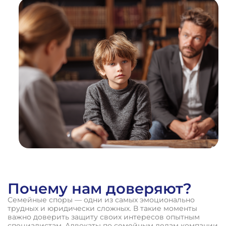
1
%
Почему нам доверяют?
Семейные споры — одни из самых эмоционально
трудных и юридически сложных. В такие моменты
важно доверить защиту своих интересов опытным
специалистам. Адвокаты по семейным делам компании