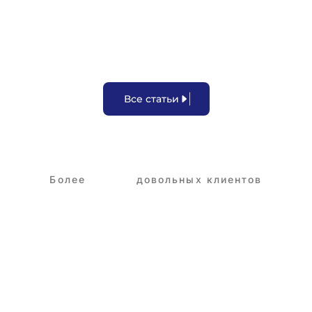
В
с
е
с
т
а
т
ь
и
Более
3,250+
довольных клиентов