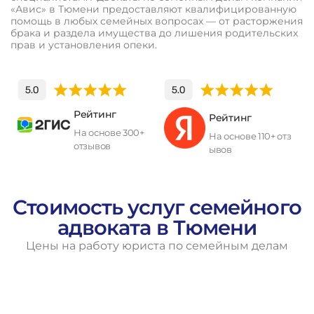
«Авис» в Тюмени предоставляют квалифицированную
помощь в любых семейных вопросах — от расторжения
брака и раздела имущества до лишения родительских
прав и установления опеки.
Рейтинг
Рейтинг
На основе 300+
На основе 110+ отз
отзывов
ывов
П
о
л
у
ч
и
т
ь
к
о
н
с
у
л
ь
т
а
ц
и
ю
Стоимость услуг семейного
адвоката в Тюмени
Цены на работу юриста по семейным делам