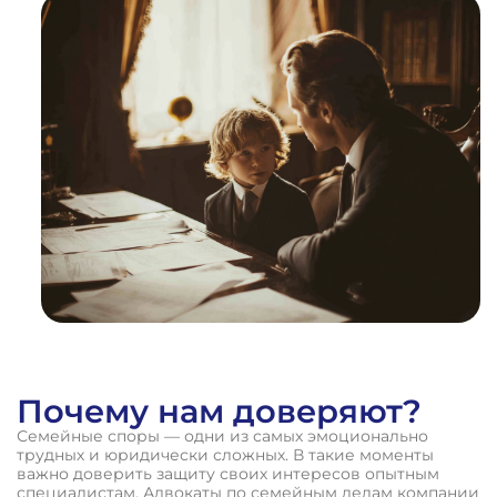
1
%
ВЫИГРАННЫХ
ДЕЛ
Почему нам доверяют?
Семейные споры — одни из самых эмоционально
трудных и юридически сложных. В такие моменты
важно доверить защиту своих интересов опытным
специалистам. Адвокаты по семейным делам компании