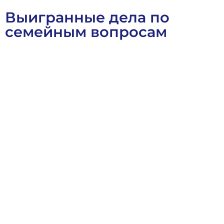
Выигранные дела по
семейным вопросам
Военное Право
Выигранные Дела
Семейное Право
Ст