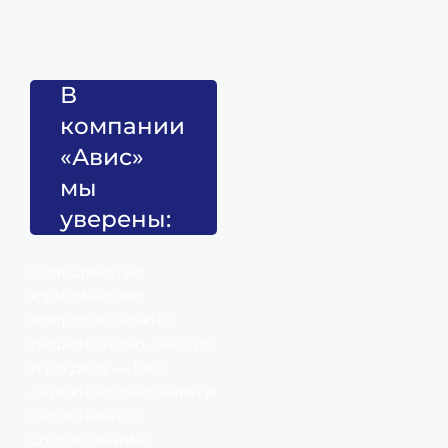
1
В
Консультация и
компании
подача заявки
«Авис»
юрист изучает
ситуацию,
мы
оценивает
уверены:
перспективы и
разрабатывает план
большинство
действий.
юридических
вопросов можно
решить чётко, быстро
2
и по делу — без
затяжных ожиданий и
бесконечных
Подготовка
согласований.