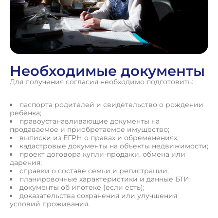
Необходимые документы
Для получения согласия необходимо подготовить:
паспорта родителей и свидетельство о рождении
ребёнка;
правоустанавливающие документы на
продаваемое и приобретаемое имущество;
выписки из ЕГРН о правах и обременениях;
кадастровые документы на объекты недвижимости;
проект договора купли-продажи, обмена или
дарения;
справки о составе семьи и регистрации;
планировочные характеристики и данные БТИ;
документы об ипотеке (если есть);
доказательства сохранения или улучшения
условий проживания.