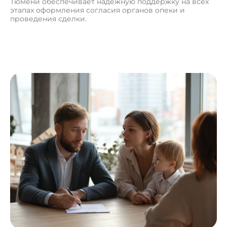
Тюмени обеспечивает надёжную поддержку на всех
этапах оформления согласия органов опеки и
проведения сделки.
О
с
т
а
в
и
т
ь
з
а
я
в
к
у