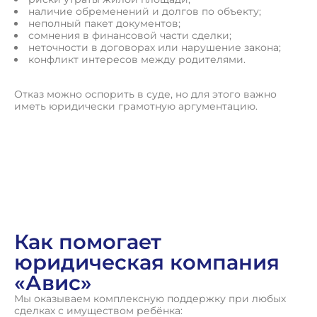
наличие обременений и долгов по объекту;
неполный пакет документов;
сомнения в финансовой части сделки;
неточности в договорах или нарушение закона;
конфликт интересов между родителями.
Отказ можно оспорить в суде, но для этого важно
иметь юридически грамотную аргументацию.
О
с
т
а
в
и
т
ь
з
а
я
в
к
у
Как помогает
юридическая компания
«Авис»
Мы оказываем комплексную поддержку при любых
сделках с имуществом ребёнка: