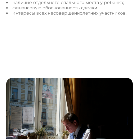
наличие отдельного спального места у ребёнка;
финансовую обоснованность сделки;
интересы всех несовершеннолетних участников.
П
о
л
у
ч
и
т
ь
к
о
н
с
у
л
ь
т
а
ц
и
ю