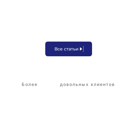
В
с
е
с
т
а
т
ь
и
Более
3,250+
довольных клиентов