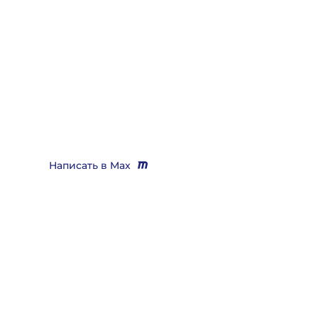
Нужно помощь юриста,
выигрывающего дела?
Звоните
+7 (3452) 217-073
или напишите нам в Max, мы
Вас бесплатно проконсультируем и поможем решить
практически любой вопрос
Написать в Max