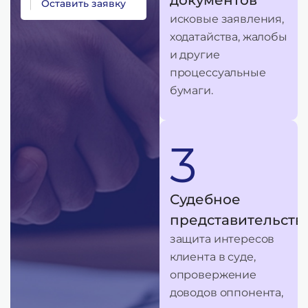
О
с
т
а
в
и
т
ь
з
а
я
в
к
у
исковые заявления,
ходатайства, жалобы
и другие
процессуальные
бумаги.
3
Судебное
представительств
защита интересов
клиента в суде,
опровержение
доводов оппонента,