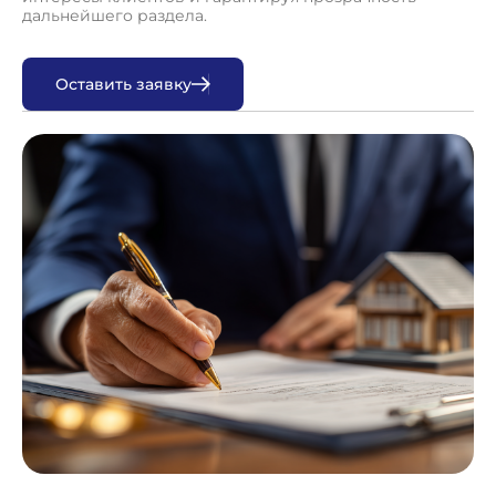
дальнейшего раздела.
О
с
т
а
в
и
т
ь
з
а
я
в
к
у