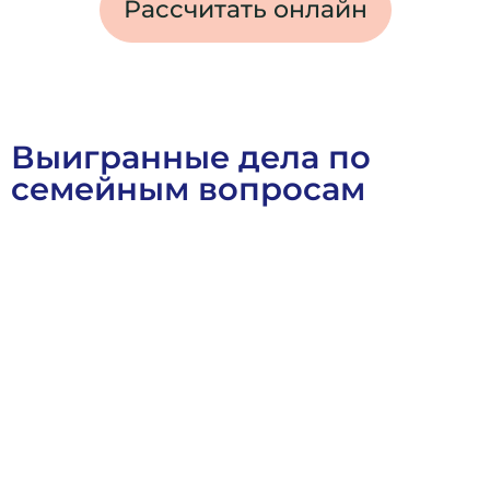
Рассчитать онлайн
Выигранные дела по
семейным вопросам
Военное Право
Выигранные Дела
Семейное Право
Ст