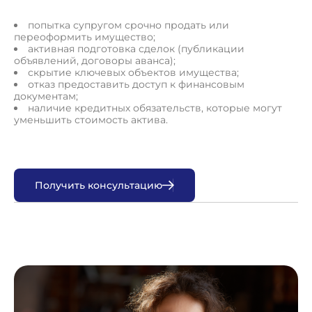
попытка супругом срочно продать или
переоформить имущество;
активная подготовка сделок (публикации
объявлений, договоры аванса);
скрытие ключевых объектов имущества;
отказ предоставить доступ к финансовым
документам;
наличие кредитных обязательств, которые могут
уменьшить стоимость актива.
П
о
л
у
ч
и
т
ь
к
о
н
с
у
л
ь
т
а
ц
и
ю