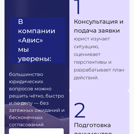
1
В
Консультация и
компании
подача заявки
«Авис»
юрист изучает
ситуацию,
мы
оценивает
уверены:
перспективы и
разрабатывает план
большинство
действий.
юридических
вопросов можно
решить чётко, быстро
2
и по делу — без
затяжных ожиданий и
бесконечных
Подготовка
согласований.
документов