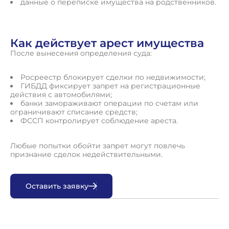
данные о переписке имущества на родственников.
Как действует арест имущества
После вынесения определения суда:
Росреестр блокирует сделки по недвижимости;
ГИБДД фиксирует запрет на регистрационные
действия с автомобилями;
банки замораживают операции по счетам или
ограничивают списание средств;
ФССП контролирует соблюдение ареста.
Любые попытки обойти запрет могут повлечь
признание сделок недействительными.
О
с
т
а
в
и
т
ь
з
а
я
в
к
у