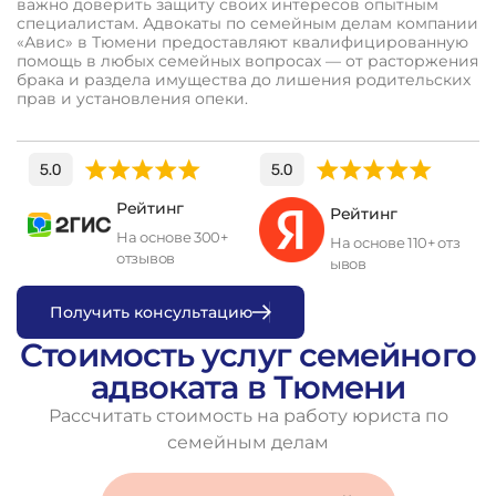
важно доверить защиту своих интересов опытным
специалистам. Адвокаты по семейным делам компании
«Авис» в Тюмени предоставляют квалифицированную
помощь в любых семейных вопросах — от расторжения
брака и раздела имущества до лишения родительских
прав и установления опеки.
Рейтинг
Рейтинг
На основе 300+
На основе 110+ отз
отзывов
ывов
П
о
л
у
ч
и
т
ь
к
о
н
с
у
л
ь
т
а
ц
и
ю
Стоимость услуг семейного
адвоката в Тюмени
Рассчитать стоимость на работу юриста по
семейным делам