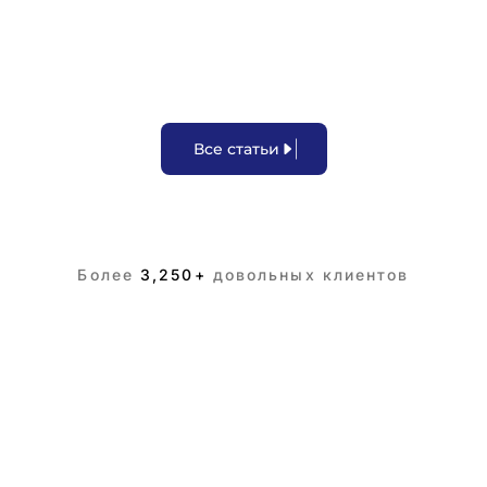
В
с
е
с
т
а
т
ь
и
Более
3,250+
довольных клиентов