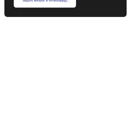
З
а
д
а
т
ь
в
о
п
р
о
с
в
W
h
a
t
s
A
p
p