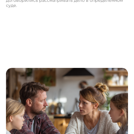
договорились рассматривать дело в определённом
суде.
П
о
л
у
ч
и
т
ь
к
о
н
с
у
л
ь
т
а
ц
и
ю