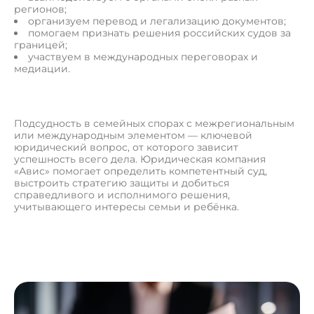
регионов;
организуем перевод и легализацию документов;
помогаем признать решения российских судов за
границей;
участвуем в международных переговорах и
медиации.
Подсудность в семейных спорах с межрегиональным
или международным элементом — ключевой
юридический вопрос, от которого зависит
успешность всего дела. Юридическая компания
«Авис» помогает определить компетентный суд,
выстроить стратегию защиты и добиться
справедливого и исполнимого решения,
учитывающего интересы семьи и ребёнка.
О
с
т
а
в
и
т
ь
з
а
я
в
к
у