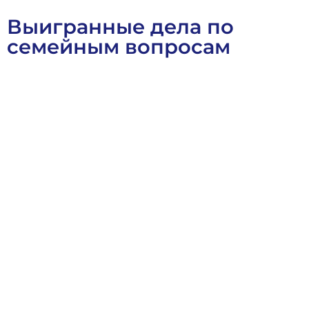
Выигранные дела по
семейным вопросам
Военное Право
Выигранные Дела
Семейное Право
Ст