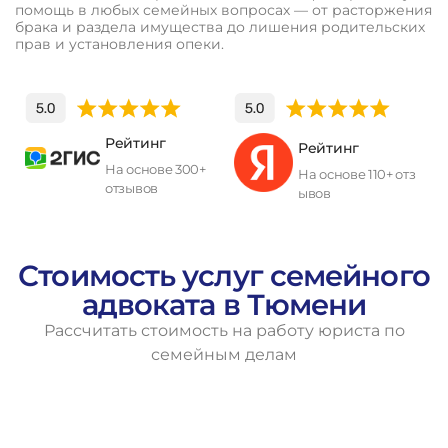
помощь в любых семейных вопросах — от расторжения
брака и раздела имущества до лишения родительских
прав и установления опеки.
Рейтинг
Рейтинг
На основе 300+
На основе 110+ отз
отзывов
ывов
П
о
л
у
ч
и
т
ь
к
о
н
с
у
л
ь
т
а
ц
и
ю
Стоимость услуг семейного
адвоката в Тюмени
Рассчитать стоимость на работу юриста по
семейным делам