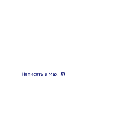
Нужно помощь юриста,
выигрывающего дела?
Звоните
+7 (3452) 217-073
или напишите нам в Max, мы
Вас бесплатно проконсультируем и поможем решить
практически любой вопрос
Написать в Max