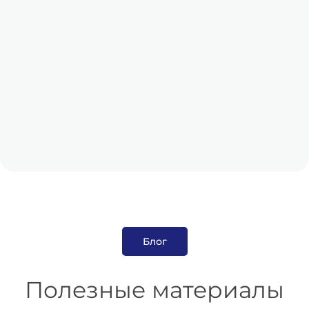
Обжалование
решений
подача апелляций и
кассаций
Блог
Полезные материалы