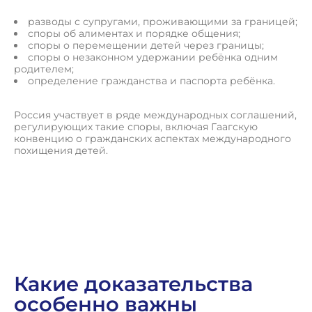
разводы с супругами, проживающими за границей;
споры об алиментах и порядке общения;
споры о перемещении детей через границы;
споры о незаконном удержании ребёнка одним
родителем;
определение гражданства и паспорта ребёнка.
Россия участвует в ряде международных соглашений,
регулирующих такие споры, включая Гаагскую
конвенцию о гражданских аспектах международного
похищения детей.
О
с
т
а
в
и
т
ь
з
а
я
в
к
у
Какие доказательства
особенно важны