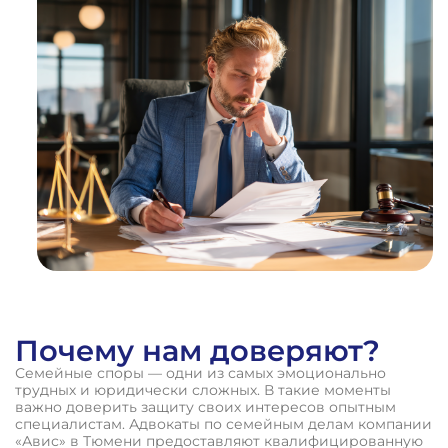
%
ВЫИГРАННЫХ
ДЕЛ
Почему нам доверяют?
Семейные споры — одни из самых эмоционально
трудных и юридически сложных. В такие моменты
важно доверить защиту своих интересов опытным
специалистам. Адвокаты по семейным делам компании
«Авис» в Тюмени предоставляют квалифицированную