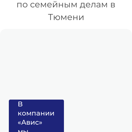
по семейным делам в
Тюмени
1
В
Консультация и
компании
подача заявки
«Авис»
юрист изучает
ситуацию,
мы