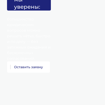
оценивает
уверены:
перспективы и
разрабатывает план
большинство
действий.
юридических
вопросов можно
решить чётко, быстро
2
и по делу — без
затяжных ожиданий и
бесконечных
Подготовка
согласований.
документов
О
с
т
а
в
и
т
ь
з
а
я
в
к
у
исковые заявления,
ходатайства, жалобы
и другие
процессуальные
бумаги.