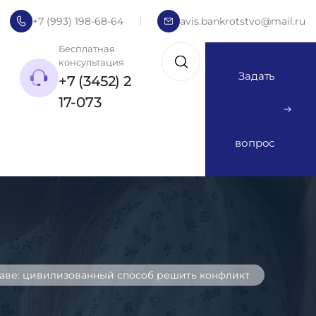
+7 (993) 198-68-64
avis.bankrotstvo@mail.ru
Бесплатная
консультация
Задать
+7 (3452) 2
17-073
вопрос
аве: цивилизованный способ решить конфликт