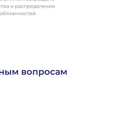
тва и распределении
обязанностей.
О
с
т
а
в
и
т
ь
з
а
я
в
к
у
йным вопросам
раховое Право