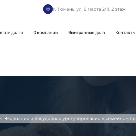
г. Тюмень, ул. 8 марта 2/11, 2 этаж
исать долги
О компании
Выигранные дела
Контакты
и
Медиация и досудебное урегулирование в семейном пр