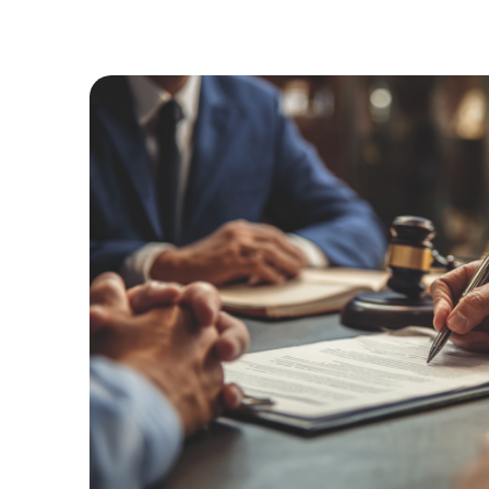
1
%
ВЫИГРАННЫХ
ДЕЛ