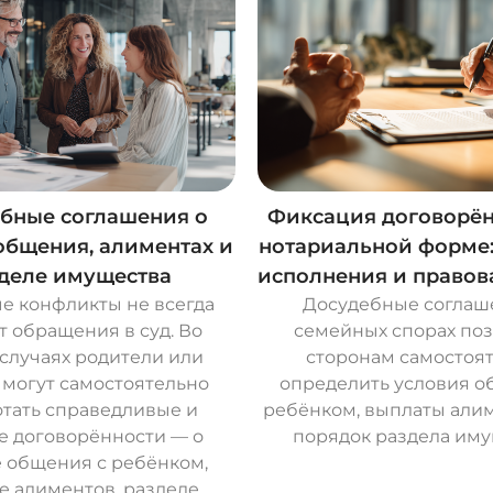
бные соглашения о
Фиксация договорён
общения, алиментах и
нотариальной форме:
деле имущества
исполнения и правов
е конфликты не всегда
Досудебные соглаш
т обращения в суд. Во
семейных спорах по
случаях родители или
сторонам самостоя
 могут самостоятельно
определить условия о
тать справедливые и
ребёнком, выплаты али
е договорённости — о
порядок раздела иму
 общения с ребёнком,
е алиментов, разделе
О
с
т
а
в
и
т
ь
з
а
я
в
к
у