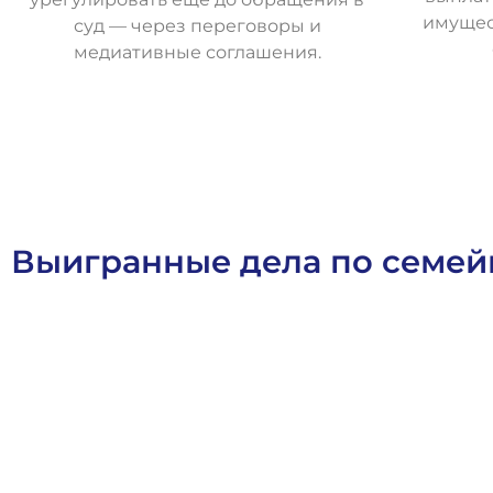
имущес
суд — через переговоры и
медиативные соглашения.
О
с
т
а
в
и
т
ь
з
а
я
в
к
у
Выигранные дела по семе
Военное Право
Выигранные Дела
Семейное Право
Ст