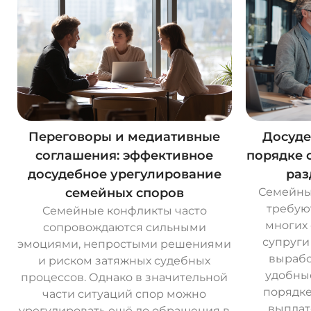
Переговоры и медиативные
Досуде
соглашения: эффективное
порядке 
досудебное урегулирование
раз
семейных споров
Семейны
требую
Семейные конфликты часто
многих 
сопровождаются сильными
супруги
эмоциями, непростыми решениями
вырабо
и риском затяжных судебных
удобны
процессов. Однако в значительной
порядке
части ситуаций спор можно
выплат
урегулировать ещё до обращения в