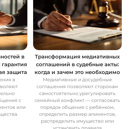
ностей в
Трансформация медиативных
 гарантия
соглашений в судебные акты:
ая защита
когда и зачем это необходимо
ения в
Медиативные и досудебные
зволяют
соглашения позволяют сторонам
тельно
самостоятельно урегулировать
бщения с
семейный конфликт — согласовать
ментов или
порядок общения с ребёнком,
щества.
определить размер алиментов,
распределить имущество или
установить правила