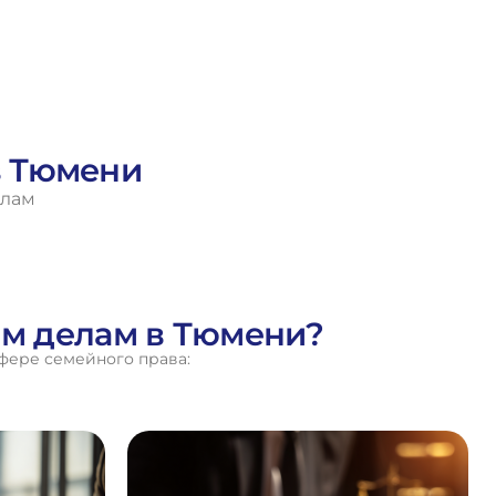
в Тюмени
елам
ым делам в Тюмени?
фере семейного права: