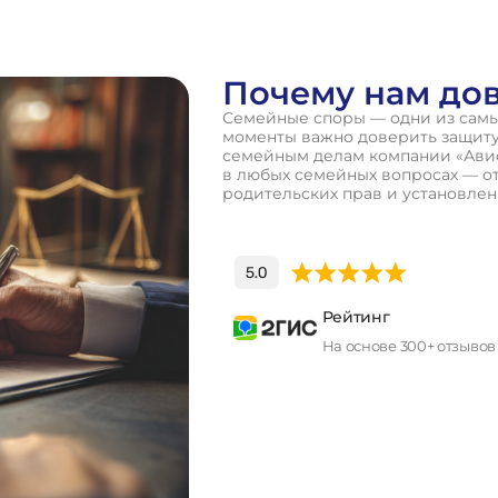
Почему нам до
Семейные споры — одни из самы
моменты важно доверить защиту
семейным делам компании «Ави
в любых семейных вопросах — о
родительских прав и установлен
Рейтинг
На основе 300+ отзывов
П
о
л
у
ч
и
т
ь
к
о
н
с
у
л
ь
т
а
ц
и
ю