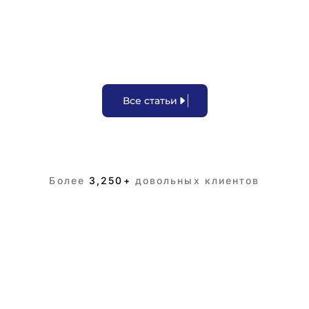
В
с
е
с
т
а
т
ь
и
Более
3,250+
довольных клиентов