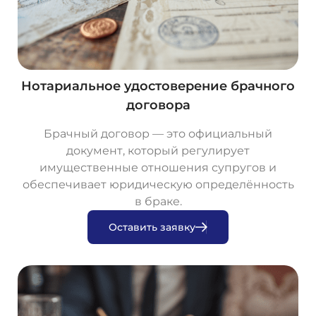
Нотариальное удостоверение брачного
договора
Брачный договор — это официальный
документ, который регулирует
имущественные отношения супругов и
обеспечивает юридическую определённость
в браке.
О
с
т
а
в
и
т
ь
з
а
я
в
к
у