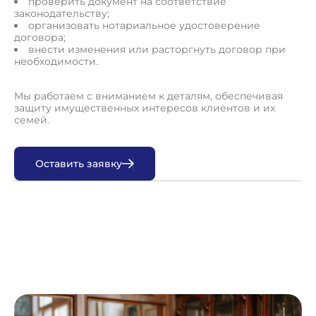
проверить документ на соответствие
законодательству;
организовать нотариальное удостоверение
договора;
внести изменения или расторгнуть договор при
необходимости.
Мы работаем с вниманием к деталям, обеспечивая
защиту имущественных интересов клиентов и их
семей.
О
с
т
а
в
и
т
ь
з
а
я
в
к
у