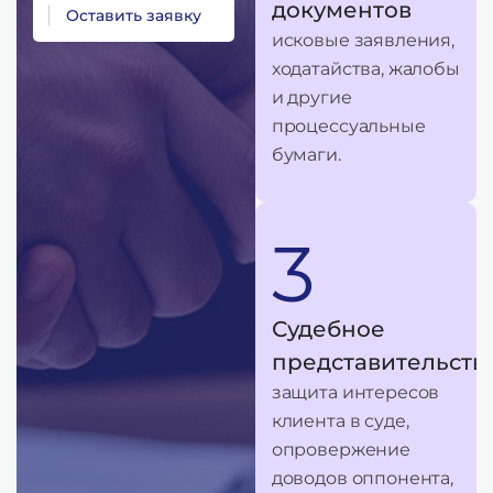
документов
О
с
т
а
в
и
т
ь
з
а
я
в
к
у
исковые заявления,
ходатайства, жалобы
и другие
процессуальные
бумаги.
3
Судебное
представительств
защита интересов
клиента в суде,
опровержение
доводов оппонента,