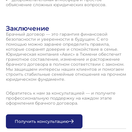
объяснение сложных юридических вопросов.
Заключение
Брачный договор — это гарантия финансовой
безопасности и уверенности в будущем. С его
помощью можно заранее определить правила,
которые сохранят доверие и спокойствие в семье.
Юридическая компания «Авис» в Тюмени обеспечит
грамотное составление, изменение и расторжение
брачного договора в полном соответствии с законом.
Мы защищаем интересы наших клиентов и помогаем
строить стабильные семейные отношения на прочном
юридическом фундаменте.
Обратитесь к нам за консультацией — и получите
профессиональную поддержку на каждом этапе
оформления брачного договора.
П
о
л
у
ч
и
т
ь
к
о
н
с
у
л
ь
т
а
ц
и
ю