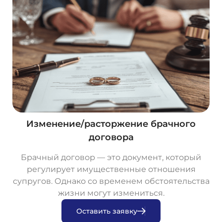
Изменение/расторжение брачного
договора
Брачный договор — это документ, который
регулирует имущественные отношения
супругов. Однако со временем обстоятельства
жизни могут измениться.
О
с
т
а
в
и
т
ь
з
а
я
в
к
у