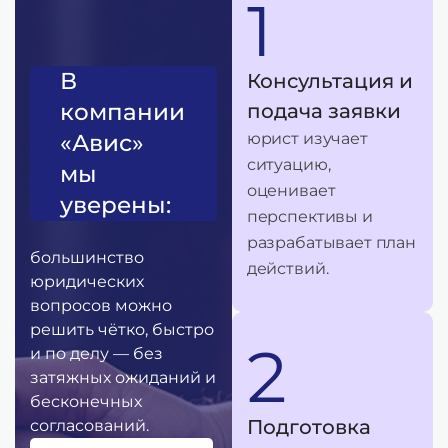
1
В
Консультация и
компании
подача заявки
«Авис»
юрист изучает
ситуацию,
мы
оценивает
уверены:
перспективы и
разрабатывает план
большинство
действий.
юридических
вопросов можно
решить чётко, быстро
2
и по делу — без
затяжных ожиданий и
бесконечных
Подготовка
согласований.