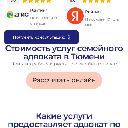
Рейтинг
Рейтинг
На основе 300+
На основе 110+ отз
отзывов
ывов
П
о
л
у
ч
и
т
ь
к
о
н
с
у
л
ь
т
а
ц
и
ю
Стоимость услуг семейного
адвоката в Тюмени
Цены на работу юриста по семейным делам
Рассчитать онлайн
Какие услуги
предоставляет адвокат по