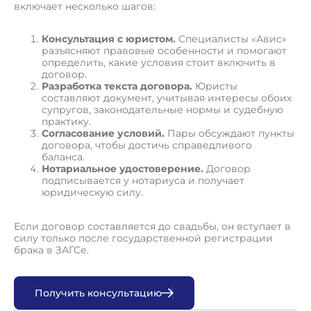
включает несколько шагов:
Консультация с юристом.
Специалисты «Авис»
разъясняют правовые особенности и помогают
определить, какие условия стоит включить в
договор.
Разработка текста договора.
Юристы
составляют документ, учитывая интересы обоих
супругов, законодательные нормы и судебную
практику.
Согласование условий.
Пары обсуждают пункты
договора, чтобы достичь справедливого
баланса.
Нотариальное удостоверение.
Договор
подписывается у нотариуса и получает
юридическую силу.
Если договор составляется до свадьбы, он вступает в
силу только после государственной регистрации
брака в ЗАГСе.
П
о
л
у
ч
и
т
ь
к
о
н
с
у
л
ь
т
а
ц
и
ю