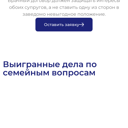
Брачный договор должен защищать интересы
обоих супругов, а не ставить одну из сторон в
заведомо невыгодное положение.
О
с
т
а
в
и
т
ь
з
а
я
в
к
у
Выигранные дела по
семейным вопросам
Военное Право
Выигранные Дела
Семейное Право
Ст