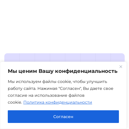
Ответы на часто
Мы ценим Вашу конфиденциальность
задаваемые вопросы
Мы используем файлы cookie, чтобы улучшить
работу сайта. Нажимая "Согласен", Вы даете свое
В этом разделе мы собрали ответы на
согласие на использование файлов
самые популярные вопросы, с которыми к
cookie.
Политика конфиденциальности
нам обращаются клиенты. Кратко,
понятно и по существу — без лишней
Согласен
терминологии.