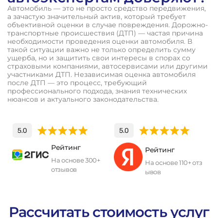
Автомобиль — это не просто средство передвижения,
а зачастую значительный актив, который требует
объективной оценки в случае повреждения. Дорожно-
транспортные происшествия (ДТП) — частая причина
необходимости проведения оценки автомобиля. В
такой ситуации важно не только определить сумму
ущерба, но и защитить свои интересы в спорах со
страховыми компаниями, автосервисами или другими
участниками ДТП. Независимая оценка автомобиля
после ДТП — это процесс, требующий
профессионального подхода, знания технических
нюансов и актуального законодательства.
Рейтинг
Рейтинг
На основе 300+
На основе 110+ отз
отзывов
ывов
П
о
л
у
ч
и
т
ь
к
о
н
с
у
л
ь
т
а
ц
и
ю
Рассчитать стоимость услуг