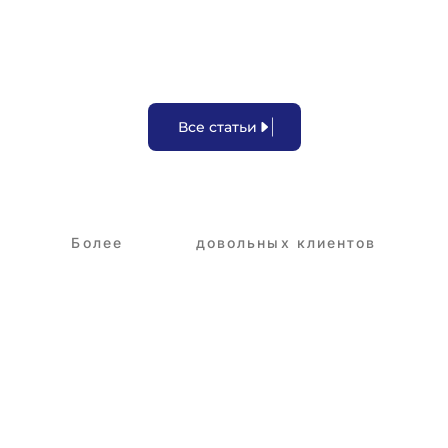
В
с
е
с
т
а
т
ь
и
Более
3,250+
довольных клиентов