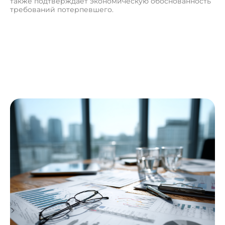
также подтверждает экономическую обоснованность
требований потерпевшего.
П
о
л
у
ч
и
т
ь
к
о
н
с
у
л
ь
т
а
ц
и
ю