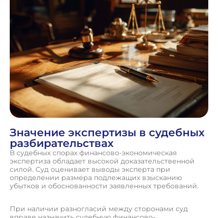
Значение экспертизы в судебных
разбирательствах
В судебных спорах финансово-экономическая
экспертиза обладает высокой доказательственной
силой. Суд оценивает выводы эксперта при
определении размера подлежащих взысканию
убытков и обоснованности заявленных требований.
При наличии разногласий между сторонами суд
вправе назначить судебную финансово-