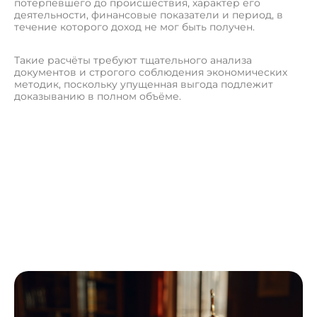
потерпевшего до происшествия, характер его
деятельности, финансовые показатели и период, в
течение которого доход не мог быть получен.
Такие расчёты требуют тщательного анализа
документов и строгого соблюдения экономических
методик, поскольку упущенная выгода подлежит
доказыванию в полном объёме.
О
с
т
а
в
и
т
ь
з
а
я
в
к
у