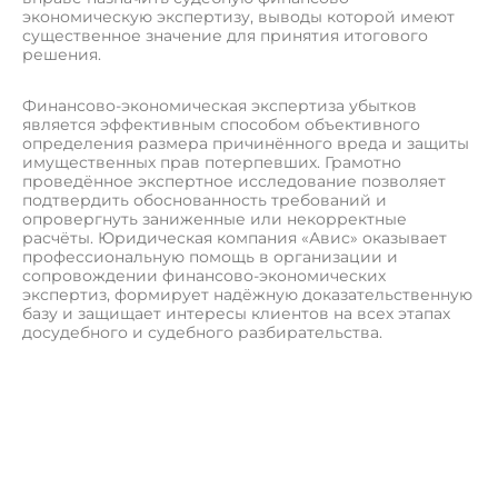
экономическую экспертизу, выводы которой имеют
существенное значение для принятия итогового
решения.
Финансово-экономическая экспертиза убытков
является эффективным способом объективного
определения размера причинённого вреда и защиты
имущественных прав потерпевших. Грамотно
проведённое экспертное исследование позволяет
подтвердить обоснованность требований и
опровергнуть заниженные или некорректные
расчёты. Юридическая компания «Авис» оказывает
профессиональную помощь в организации и
сопровождении финансово-экономических
экспертиз, формирует надёжную доказательственную
базу и защищает интересы клиентов на всех этапах
досудебного и судебного разбирательства.
П
о
л
у
ч
и
т
ь
к
о
н
с
у
л
ь
т
а
ц
и
ю