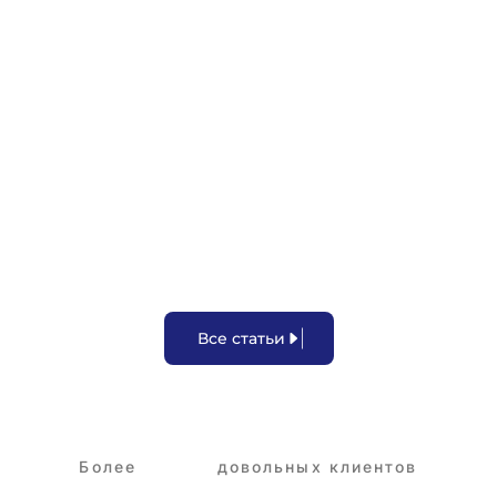
Задержка зарплаты
В
с
е
с
т
а
т
ь
и
Более
3,250+
довольных клиентов