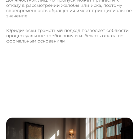
отказу в рассмотрении жалобы или иска, поэтому
своевременность обращения имеет принципиальное
значение.
Юридически грамотный подход позволяет соблюсти
процессуальные требования и избежать отказа по
формальным основаниям.
О
с
т
а
в
и
т
ь
з
а
я
в
к
у