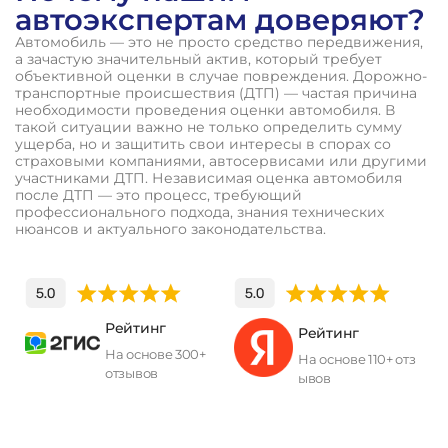
автоэкспертам доверяют?
Автомобиль — это не просто средство передвижения,
а зачастую значительный актив, который требует
объективной оценки в случае повреждения. Дорожно-
транспортные происшествия (ДТП) — частая причина
необходимости проведения оценки автомобиля. В
такой ситуации важно не только определить сумму
ущерба, но и защитить свои интересы в спорах со
страховыми компаниями, автосервисами или другими
участниками ДТП. Независимая оценка автомобиля
после ДТП — это процесс, требующий
профессионального подхода, знания технических
нюансов и актуального законодательства.
Рейтинг
Рейтинг
На основе 300+
На основе 110+ отз
отзывов
ывов
П
о
л
у
ч
и
т
ь
к
о
н
с
у
л
ь
т
а
ц
и
ю