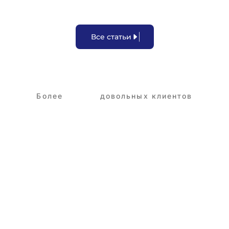
В
с
е
с
т
а
т
ь
и
Более
3,250+
довольных клиентов