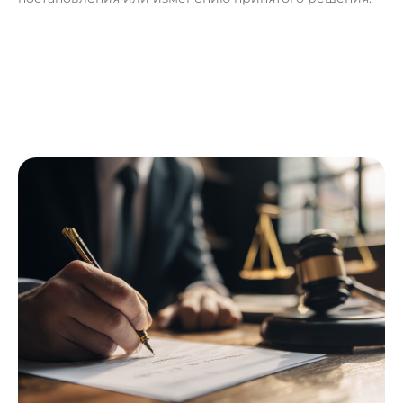
П
о
л
у
ч
и
т
ь
к
о
н
с
у
л
ь
т
а
ц
и
ю