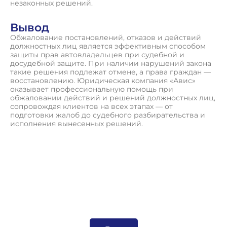
незаконных решений.
Вывод
Обжалование постановлений, отказов и действий
должностных лиц является эффективным способом
защиты прав автовладельцев при судебной и
досудебной защите. При наличии нарушений закона
такие решения подлежат отмене, а права граждан —
восстановлению. Юридическая компания «Авис»
оказывает профессиональную помощь при
обжаловании действий и решений должностных лиц,
сопровождая клиентов на всех этапах — от
подготовки жалоб до судебного разбирательства и
исполнения вынесенных решений.
П
о
л
у
ч
и
т
ь
к
о
н
с
у
л
ь
т
а
ц
и
ю