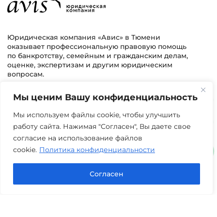
Юридическая компания «Авис» в Тюмени
оказывает профессиональную правовую помощь
по банкротству, семейным и гражданским делам,
оценке, экспертизам и другим юридическим
вопросам.
Мы ценим Вашу конфиденциальность
г. Тюмень, ул. 8 марта 2/11, 2 этаж
+7 (3452) 217-073
avis.bankrotstvo@mail.ru
Мы используем файлы cookie, чтобы улучшить
работу сайта. Нажимая "Согласен", Вы даете свое
Часы работы: пн-пт 08:00-22:00
согласие на использование файлов
cookie.
Политика конфиденциальности
Задать вопрос в Max
Согласен
Юридические услуги