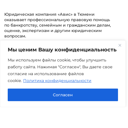
Юридическая компания «Авис» в Тюмени
оказывает профессиональную правовую помощь
по банкротству, семейным и гражданским делам,
оценке, экспертизам и другим юридическим
вопросам.
Мы ценим Вашу конфиденциальность
г. Тюмень, ул. 8 марта 2/11, 2 этаж
+7 (3452) 217-073
avis.bankrotstvo@mail.ru
Мы используем файлы cookie, чтобы улучшить
работу сайта. Нажимая "Согласен", Вы даете свое
Часы работы: пн-пт 08:00-22:00
согласие на использование файлов
cookie.
Политика конфиденциальности
Задать вопрос в Max
Согласен
Юридические услуги