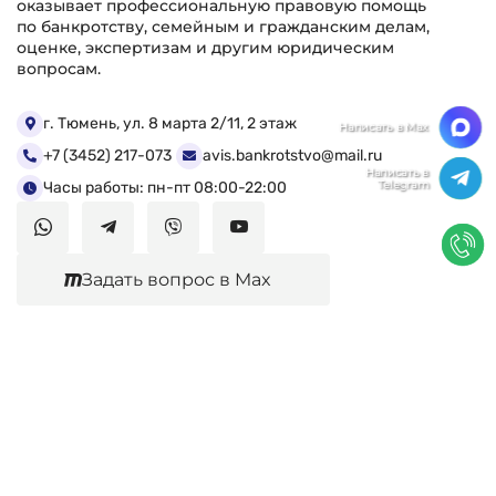
оказывает профессиональную правовую помощь
по банкротству, семейным и гражданским делам,
оценке, экспертизам и другим юридическим
вопросам.
Мы ценим Вашу конфиденциальность
г. Тюмень, ул. 8 марта 2/11, 2 этаж
+7 (3452) 217-073
avis.bankrotstvo@mail.ru
Мы используем файлы cookie, чтобы улучшить
работу сайта. Нажимая "Согласен", Вы даете свое
Часы работы: пн-пт 08:00-22:00
согласие на использование файлов
cookie.
Политика конфиденциальности
Задать вопрос в Max
Согласен
Юридические услуги
Гражданское право
Семейное право
Военный юрист