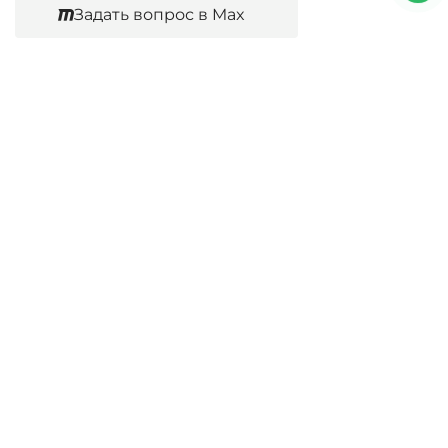
Задать вопрос в Max
Согласен
Юридические услуги
Гражданское право
Семейное право
Военный юрист
Оценка после ДТП
Оценка имущества
Строительно-техническая экспертиза
Навигационное меню
Главная