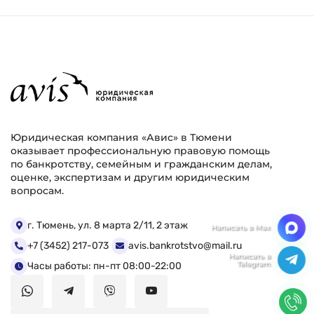
Юридическая компания «Авис» в Тюмени
оказывает профессиональную правовую помощь
по банкротству, семейным и гражданским делам,
оценке, экспертизам и другим юридическим
вопросам.
Мы ценим Вашу конфиденциальность
г. Тюмень, ул. 8 марта 2/11, 2 этаж
+7 (3452) 217-073
avis.bankrotstvo@mail.ru
Мы используем файлы cookie, чтобы улучшить
работу сайта. Нажимая "Согласен", Вы даете свое
Часы работы: пн-пт 08:00-22:00
согласие на использование файлов
cookie.
Политика конфиденциальности