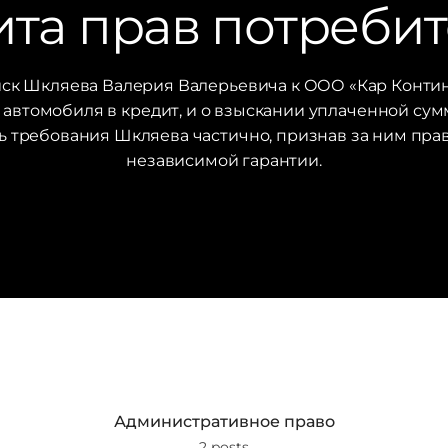
та прав потреби
иск Шкляева Валерия Валерьевича к ООО «Кар Контин
втомобиля в кредит, и о взыскании уплаченной суммы
ь требования Шкляева частично, признав за ним пра
независимой гарантии.
Административное право
2 posts