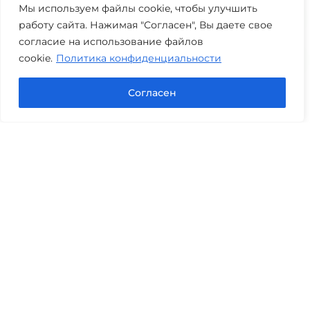
Мы используем файлы cookie, чтобы улучшить
работу сайта. Нажимая "Согласен", Вы даете свое
согласие на использование файлов
cookie.
Политика конфиденциальности
Согласен
Юридическая компания «Авис» в Тюмени
оказывает профессиональную правовую помощь
по банкротству, семейным и гражданским делам,
оценке, экспертизам и другим юридическим
вопросам.
г. Тюмень, ул. 8 марта 2/11, 2 этаж
+7 (3452) 217-073
avis.bankrotstvo@mail.ru
Часы работы: пн-пт 08:00-22:00
Задать вопрос в Max