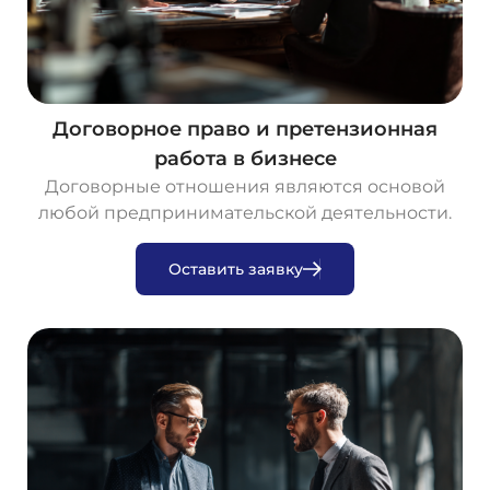
Договорное право и претензионная
работа в бизнесе
Договорные отношения являются основой
любой предпринимательской деятельности.
О
с
т
а
в
и
т
ь
з
а
я
в
к
у