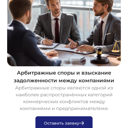
Арбитражные споры и взыскание
задолженности между компаниями
Арбитражные споры являются одной из
наиболее распространённых категорий
коммерческих конфликтов между
компаниями и предпринимателями.
О
с
т
а
в
и
т
ь
з
а
я
в
к
у