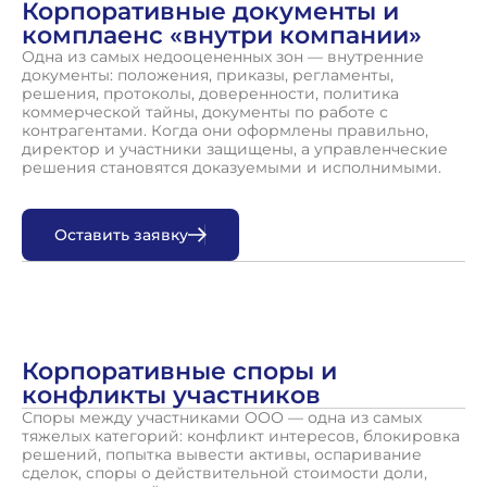
Корпоративные документы и
комплаенс «внутри компании»
Одна из самых недооцененных зон — внутренние
документы: положения, приказы, регламенты,
решения, протоколы, доверенности, политика
коммерческой тайны, документы по работе с
контрагентами. Когда они оформлены правильно,
директор и участники защищены, а управленческие
решения становятся доказуемыми и исполнимыми.
О
с
т
а
в
и
т
ь
з
а
я
в
к
у
Корпоративные споры и
конфликты участников
Споры между участниками ООО — одна из самых
тяжелых категорий: конфликт интересов, блокировка
решений, попытка вывести активы, оспаривание
сделок, споры о действительной стоимости доли,