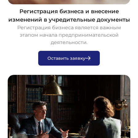
Регистрация бизнеса и внесение
изменений в учредительные документы
Регистрация бизнеса является важным
этапом начала предпринимательской
деятельности.
О
с
т
а
в
и
т
ь
з
а
я
в
к
у