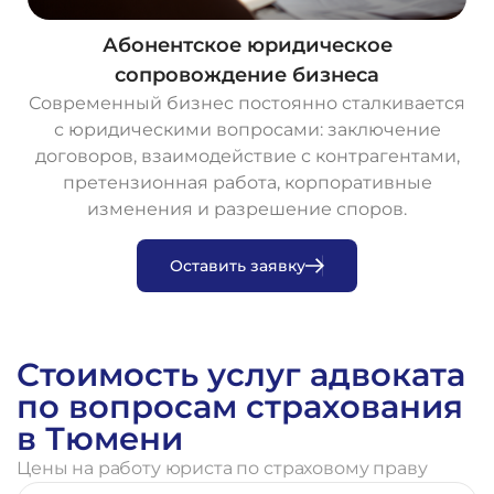
Абонентское юридическое
сопровождение бизнеса
Современный бизнес постоянно сталкивается
с юридическими вопросами: заключение
договоров, взаимодействие с контрагентами,
претензионная работа, корпоративные
изменения и разрешение споров.
О
с
т
а
в
и
т
ь
з
а
я
в
к
у
Стоимость услуг адвоката
по вопросам страхования
в Тюмени
Цены на работу юриста по страховому праву