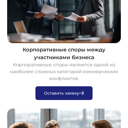
Корпоративные споры между
участниками бизнеса
Корпоративные споры являются одной из
наиболее сложных категорий коммерческих
конфликтов.
О
с
т
а
в
и
т
ь
з
а
я
в
к
у