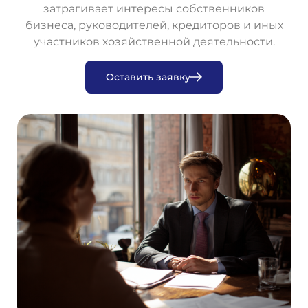
затрагивает интересы собственников
бизнеса, руководителей, кредиторов и иных
участников хозяйственной деятельности.
О
с
т
а
в
и
т
ь
з
а
я
в
к
у