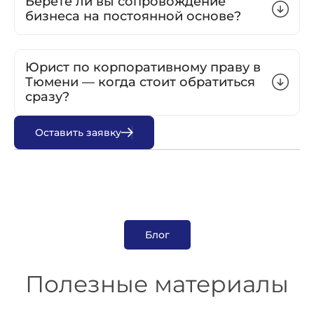
Берете ли вы сопровождение
бизнеса на постоянной основе?
Юрист по корпоративному праву в
Тюмени — когда стоит обратиться
сразу?
О
с
т
а
в
и
т
ь
з
а
я
в
к
у
Блог
Полезные материалы