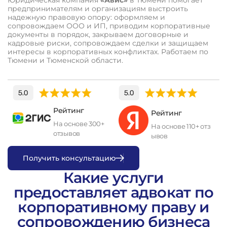
предпринимателям и организациям выстроить
надежную правовую опору: оформляем и
сопровождаем ООО и ИП, приводим корпоративные
документы в порядок, закрываем договорные и
кадровые риски, сопровождаем сделки и защищаем
интересы в корпоративных конфликтах. Работаем по
Тюмени и Тюменской области.
Рейтинг
Рейтинг
На основе 300+
На основе 110+ отз
отзывов
ывов
П
о
л
у
ч
и
т
ь
к
о
н
с
у
л
ь
т
а
ц
и
ю
Какие услуги
предоставляет адвокат по
корпоративному праву и
сопровождению бизнеса