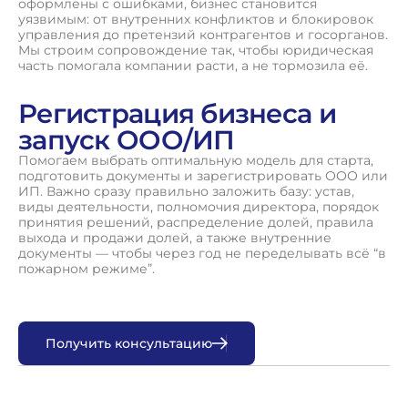
оформлены с ошибками, бизнес становится
уязвимым: от внутренних конфликтов и блокировок
управления до претензий контрагентов и госорганов.
Мы строим сопровождение так, чтобы юридическая
часть помогала компании расти, а не тормозила её.
Регистрация бизнеса и
запуск ООО/ИП
Помогаем выбрать оптимальную модель для старта,
подготовить документы и зарегистрировать ООО или
ИП. Важно сразу правильно заложить базу: устав,
виды деятельности, полномочия директора, порядок
принятия решений, распределение долей, правила
выхода и продажи долей, а также внутренние
документы — чтобы через год не переделывать всё “в
пожарном режиме”.
П
о
л
у
ч
и
т
ь
к
о
н
с
у
л
ь
т
а
ц
и
ю