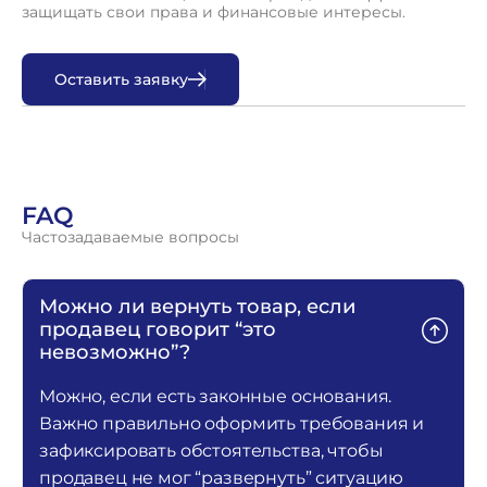
защищать свои права и финансовые интересы.
О
с
т
а
в
и
т
ь
з
а
я
в
к
у
FAQ
Частозадаваемые вопросы
Можно ли вернуть товар, если
продавец говорит “это
невозможно”?
Можно, если есть законные основания.
Важно правильно оформить требования и
зафиксировать обстоятельства, чтобы
продавец не мог “развернуть” ситуацию