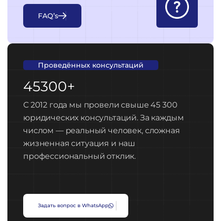
F
A
Q
’
s
Проведённых консультаций
45300+
С 2012 года мы провели свыше 45 300
юридических консультаций. За каждым
числом — реальный человек, сложная
жизненная ситуация и наш
профессиональный отклик.
З
а
д
а
т
ь
в
о
п
р
о
с
в
W
h
a
t
s
A
p
p