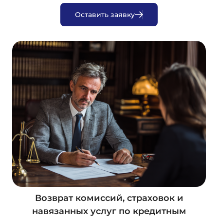
О
с
т
а
в
и
т
ь
з
а
я
в
к
у
Возврат комиссий, страховок и
навязанных услуг по кредитным