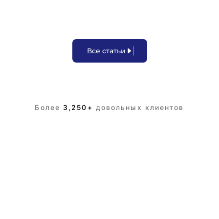
В
с
е
с
т
а
т
ь
и
Более
3,250+
довольных клиентов