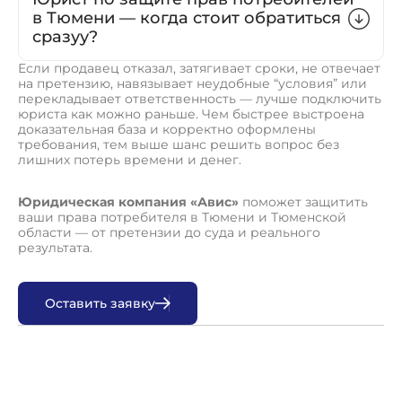
в Тюмени — когда стоит обратиться
сразуу?
Если продавец отказал, затягивает сроки, не отвечает
на претензию, навязывает неудобные “условия” или
перекладывает ответственность — лучше подключить
юриста как можно раньше. Чем быстрее выстроена
доказательная база и корректно оформлены
требования, тем выше шанс решить вопрос без
лишних потерь времени и денег.
Юридическая компания «Авис»
поможет защитить
ваши права потребителя в Тюмени и Тюменской
области — от претензии до суда и реального
результата.
О
с
т
а
в
и
т
ь
з
а
я
в
к
у