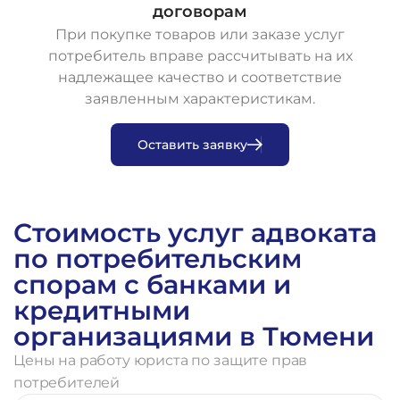
договорам
При покупке товаров или заказе услуг
потребитель вправе рассчитывать на их
надлежащее качество и соответствие
заявленным характеристикам.
О
с
т
а
в
и
т
ь
з
а
я
в
к
у
Стоимость услуг адвоката
по потребительским
спорам с банками и
кредитными
организациями в Тюмени
Цены на работу юриста по защите прав
потребителей