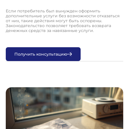
Если потребитель был вынужден оформить
дополнительные услуги без возможности отказаться
от них, такие действия могут быть оспорены.
Законодательство позволяет требовать возврата
денежных средств за навязанные услуги.
П
о
л
у
ч
и
т
ь
к
о
н
с
у
л
ь
т
а
ц
и
ю