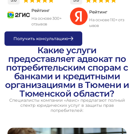
Рейтинг
Рейтинг
На основе 300+
На основе 110+ отз
отзывов
ывов
П
о
л
у
ч
и
т
ь
к
о
н
с
у
л
ь
т
а
ц
и
ю
Какие услуги
предоставляет адвокат по
потребительским спорам с
банками и кредитными
организациями в Тюмени и
Тюменской области?
Специалисты компании «Авис» предлагают полный
спектр юридических услуг в защиты прав
потребителей: