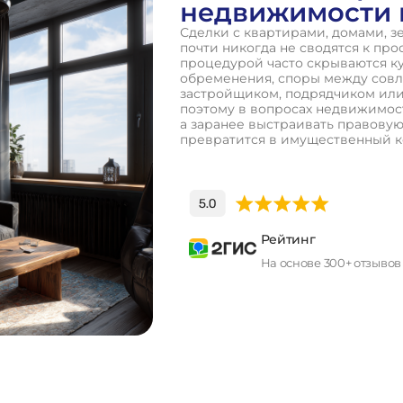
недвижимости 
Сделки с квартирами, домами, 
почти никогда не сводятся к про
процедурой часто скрываются ку
обременения, споры между совл
застройщиком, подрядчиком или
поэтому в вопросах недвижимост
а заранее выстраивать правовую
превратится в имущественный к
Рейтинг
На основе 300+ отзывов
П
о
л
у
ч
и
т
ь
к
о
н
с
у
л
ь
т
а
ц
и
ю