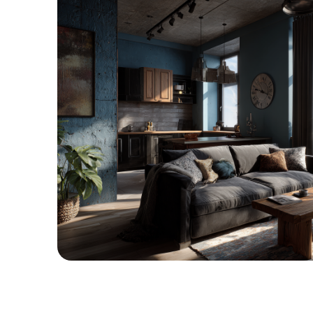
1
%
ВЫИГРАННЫХ
ДЕЛ