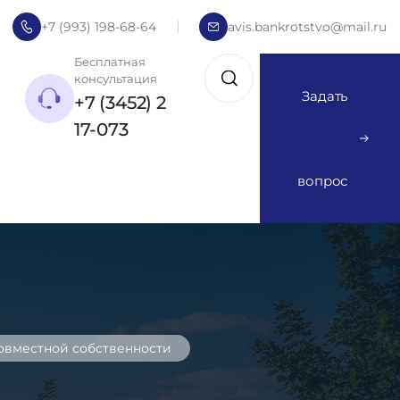
+7 (993) 198-68-64
avis.bankrotstvo@mail.ru
Бесплатная
консультация
Задать
+7 (3452) 2
17-073
вопрос
совместной собственности