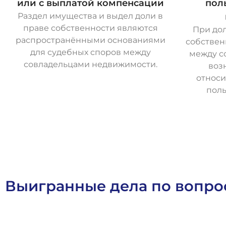
или с выплатой компенсации
пол
Раздел имущества и выдел доли в
праве собственности являются
При до
распространёнными основаниями
собствен
для судебных споров между
между с
совладельцами недвижимости.
воз
относи
поль
О
с
т
а
в
и
т
ь
з
а
я
в
к
у
Выигранные дела по вопр
Выигранные Дела
Гражданское Право
Жилищное Право