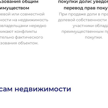
ьзования общим
покупки доли: увед
имуществом
перевод прав поку
левой или совместной
При продаже доли в пр
ности на недвижимость
долевой собственности
овладельцами нередко
участники облад
никают конфликты
преимущественным п
тельно фактического
покупки.
зования объектом.
О
с
т
а
в
и
т
ь
з
а
я
в
к
у
О
с
т
а
в
и
т
ь
з
а
я
в
к
у
осам недвижимости
Имущественное Право
Выиг