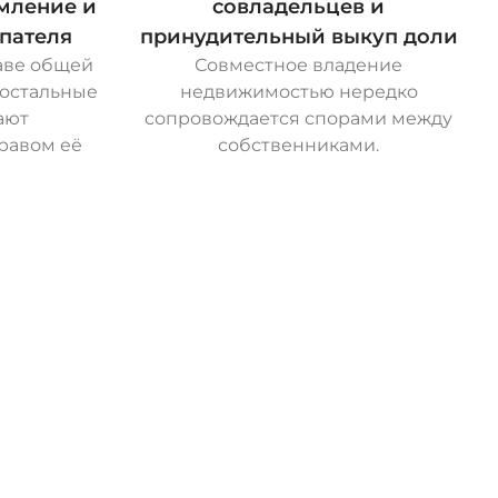
омление и
совладельцев и
пателя
принудительный выкуп доли
аве общей
Совместное владение
 остальные
недвижимостью нередко
ают
сопровождается спорами между
равом её
собственниками.
О
с
т
а
в
и
т
ь
з
а
я
в
к
у
ранные Дела
Гражданское Право
Жилищное Право
Социальн