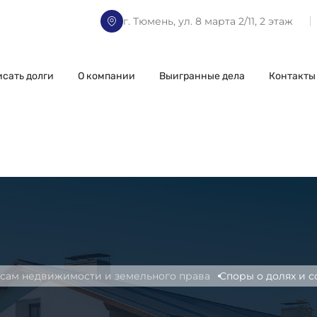
г. Тюмень, ул. 8 марта 2/11, 2 этаж
исать долги
О компании
Выигранные дела
Контакты
сам недвижимости и земельного права
Споры о долях и 