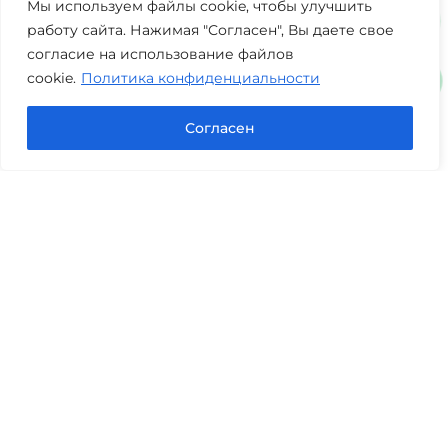
+7 (3452) 217-073
avis.bankrotstvo@mail.ru
Мы используем файлы cookie, чтобы улучшить
работу сайта. Нажимая "Согласен", Вы даете свое
Часы работы: пн-пт 08:00-22:00
согласие на использование файлов
cookie.
Политика конфиденциальности
Задать вопрос в Max
Согласен
Юридические услуги
Гражданское право
Семейное право
Военный юрист
Оценка после ДТП
Оценка имущества
Строительно-техническая экспертиза