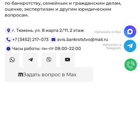
по банкротству, семейным и гражданским делам,
оценке, экспертизам и другим юридическим
вопросам.
Мы ценим Вашу конфиденциальность
г. Тюмень, ул. 8 марта 2/11, 2 этаж
+7 (3452) 217-073
avis.bankrotstvo@mail.ru
Мы используем файлы cookie, чтобы улучшить
работу сайта. Нажимая "Согласен", Вы даете свое
Часы работы: пн-пт 08:00-22:00
согласие на использование файлов
cookie.
Политика конфиденциальности
Задать вопрос в Max
Согласен
Юридические услуги
Гражданское право
Семейное право
Военный юрист