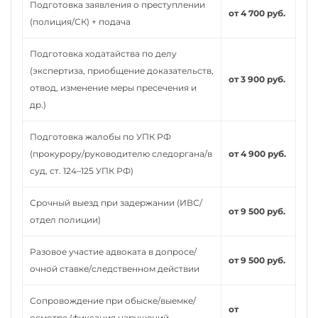
Подготовка заявления о преступлении
от 4 700 руб.
(полиция/СК) + подача
Подготовка ходатайства по делу
(экспертиза, приобщение доказательств,
от 3 900 руб.
отвод, изменение меры пресечения и
др.)
Подготовка жалобы по УПК РФ
(прокурору/руководителю следоргана/в
от 4 900 руб.
суд, ст. 124–125 УПК РФ)
Срочный выезд при задержании (ИВС/
от 9 500 руб.
отдел полиции)
Разовое участие адвоката в допросе/
от 9 500 руб.
очной ставке/следственном действии
Сопровождение при обыске/выемке/
от
осмотре (фиксация нарушений,