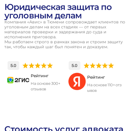
Юридическая защита по
уголовным делам
Компания «Авис» в Тюмени сопровождает клиентов по
уголовным делам на всех стадиях — от первых
материалов проверки и задержания до суда и
исполнения приговора.
Мы работаем строго в рамках закона и строим защиту
так, чтобы каждый шаг был понятен и доказуем.
Рейтинг
Рейтинг
На основе 300+
На основе 110+ отз
отзывов
ывов
П
о
л
у
ч
и
т
ь
к
о
н
с
у
л
ь
т
а
ц
и
ю
Стоимость услуг адвоката