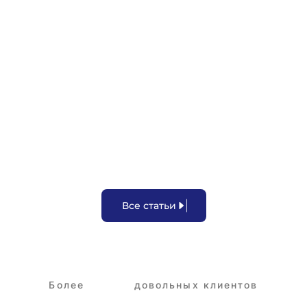
Aрест на счетах
В
с
е
с
т
а
т
ь
и
Более
3,250+
довольных клиентов