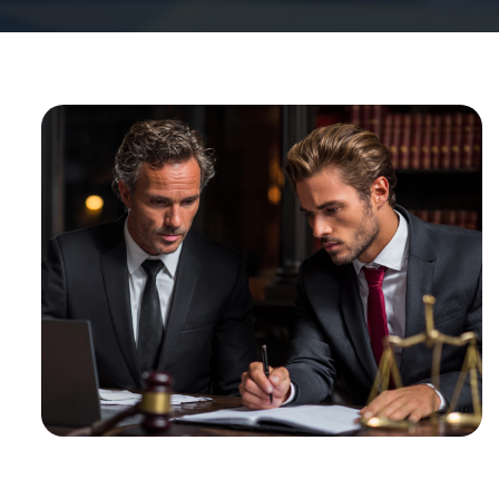
1
%
ВЫИГРАННЫХ
ДЕЛ