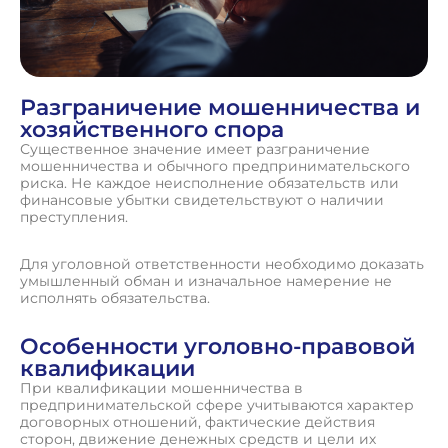
Разграничение мошенничества и
хозяйственного спора
Существенное значение имеет разграничение
мошенничества и обычного предпринимательского
риска. Не каждое неисполнение обязательств или
финансовые убытки свидетельствуют о наличии
преступления.
Для уголовной ответственности необходимо доказать
умышленный обман и изначальное намерение не
исполнять обязательства.
Особенности уголовно-правовой
квалификации
При квалификации мошенничества в
предпринимательской сфере учитываются характер
договорных отношений, фактические действия
сторон, движение денежных средств и цели их