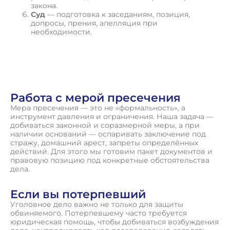
закона.
Суд
— подготовка к заседаниям, позиция,
допросы, прения, апелляция при
необходимости.
П
о
л
у
ч
и
т
ь
к
о
н
с
у
л
ь
т
а
ц
и
ю
Работа с мерой пресечения
Мера пресечения — это не «формальность», а
инструмент давления и ограничения. Наша задача —
добиваться законной и соразмерной меры, а при
наличии оснований — оспаривать заключение под
стражу, домашний арест, запреты определённых
действий. Для этого мы готовим пакет документов и
правовую позицию под конкретные обстоятельства
дела.
Если вы потерпевший
Уголовное дело важно не только для защиты
обвиняемого. Потерпевшему часто требуется
юридическая помощь, чтобы добиваться возбуждения