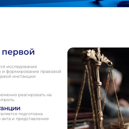
х первой
тся исследование
тв и формирование правовой
первой инстанции
ременно реагировать на
нтроль.
танции
вляется подготовка
 акта и представление