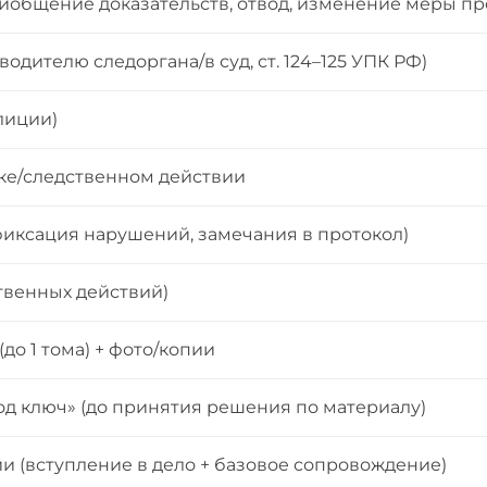
риобщение доказательств, отвод, изменение меры пр
дителю следоргана/в суд, ст. 124–125 УПК РФ)
лиции)
вке/следственном действии
иксация нарушений, замечания в протокол)
твенных действий)
о 1 тома) + фото/копии
од ключ» (до принятия решения по материалу)
и (вступление в дело + базовое сопровождение)