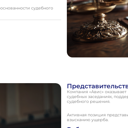
боснованности судебного
Представительст
Компания «Авис» оказывает
судебных заседаниях, подд
судебного решения.
Активная позиция представ
взысканию ущерба.