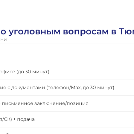
 по уголовным вопросам в Т
ени
офисе (до 30 минут)
е с документами (телефон/Max, до 30 минут)
 + письменное заключение/позиция
/СК) + подача