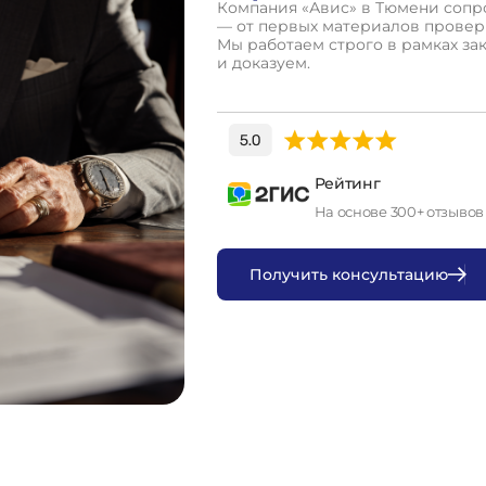
Компания «Авис» в Тюмени сопро
— от первых материалов проверк
Мы работаем строго в рамках за
и доказуем.
Рейтинг
На основе 300+ отзывов
П
о
л
у
ч
и
т
ь
к
о
н
с
у
л
ь
т
а
ц
и
ю