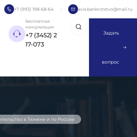
+7 (993) 198-68-64
avis.bankrotstvo@mail.ru
Бесплатная
консультация
Задать
+7 (3452) 2
17-073
вопрос
ительство в Тюмени и по России