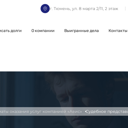
г. Тюмень, ул. 8 марта 2/11, 2 этаж
исать долги
О компании
Выигранные дела
Контакты
аты оказания услуг компанией «Авис»
Судебное представ