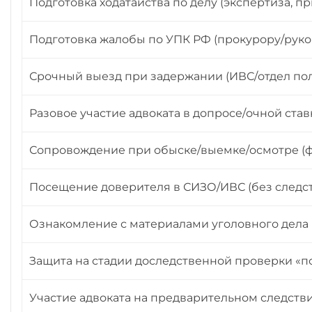
Подготовка ходатайства по делу (экспертиза, п
Подготовка жалобы по УПК РФ (прокурору/руково
Срочный выезд при задержании (ИВС/отдел по
Разовое участие адвоката в допросе/очной ста
Сопровождение при обыске/выемке/осмотре (ф
Посещение доверителя в СИЗО/ИВС (без следс
Ознакомление с материалами уголовного дела (д
Защита на стадии доследственной проверки «п
Участие адвоката на предварительном следстви