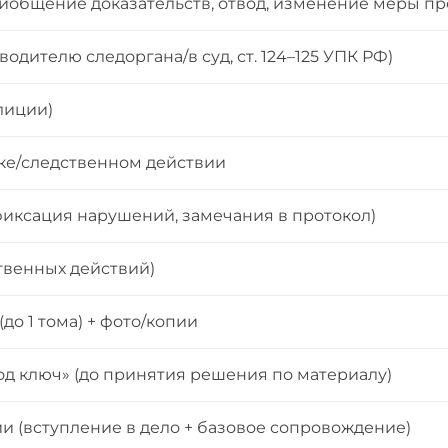
риобщение доказательств, отвод, изменение меры пр
дителю следоргана/в суд, ст. 124–125 УПК РФ)
лиции)
вке/следственном действии
иксация нарушений, замечания в протокол)
твенных действий)
о 1 тома) + фото/копии
од ключ» (до принятия решения по материалу)
и (вступление в дело + базовое сопровождение)