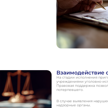
Взаимодействие 
На стадии исполнения приг
учреждениями уголовно-исп
Правовая поддержка позвол
потерпевшего.
В случае выявления наруше
надзорные органы.