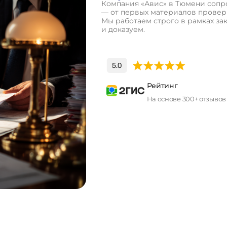
Компания «Авис» в Тюмени сопро
— от первых материалов проверк
Мы работаем строго в рамках за
и доказуем.
Рейтинг
На основе 300+ отзывов
П
о
л
у
ч
и
т
ь
к
о
н
с
у
л
ь
т
а
ц
и
ю