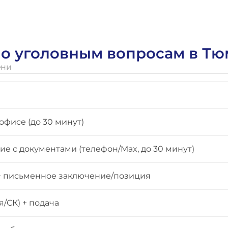
 по уголовным вопросам в Т
ени
офисе (до 30 минут)
е с документами (телефон/Max, до 30 минут)
 + письменное заключение/позиция
/СК) + подача