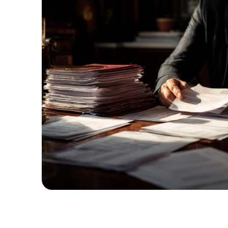
1
%
ВЫИГРАННЫХ
ДЕЛ