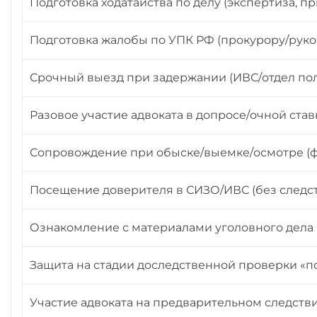
Подготовка ходатайства по делу (экспертиза, п
Подготовка жалобы по УПК РФ (прокурору/руково
Срочный выезд при задержании (ИВС/отдел по
Разовое участие адвоката в допросе/очной ста
Сопровождение при обыске/выемке/осмотре (ф
Посещение доверителя в СИЗО/ИВС (без следс
Ознакомление с материалами уголовного дела (д
Защита на стадии доследственной проверки «п
Участие адвоката на предварительном следстви