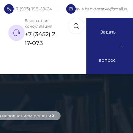
+7 (993) 198-68-64
avis.bankrotstvo@mail.ru
Бесплатная
консультация
Задать
+7 (3452) 2
17-073
вопрос
а исполнением решений