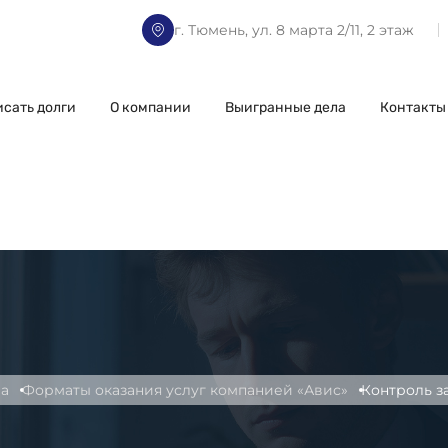
г. Тюмень, ул. 8 марта 2/11, 2 этаж
исать долги
О компании
Выигранные дела
Контакты
а
Форматы оказания услуг компанией «Авис»
Контроль з