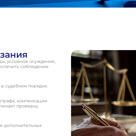
азания
ы, условное осуждение,
беспечить соблюдение
в судебном порядке.
штрафа, компенсации
ключает проверку
е дополнительных