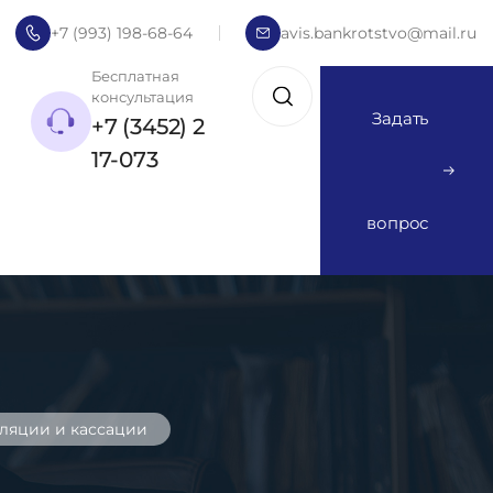
+7 (993) 198-68-64
avis.bankrotstvo@mail.ru
Бесплатная
консультация
Задать
+7 (3452) 2
17-073
вопрос
ляции и кассации