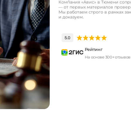
Компания «Авис» в Тюмени сопро
— от первых материалов проверк
Мы работаем строго в рамках за
и доказуем.
Рейтинг
На основе 300+ отзывов
П
о
л
у
ч
и
т
ь
к
о
н
с
у
л
ь
т
а
ц
и
ю