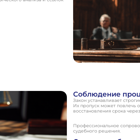
Соблюдение проц
Закон устанавливает строги
Их пропуск может повлечь 
восстановления срока через
Профессиональное сопровож
судебного решения.