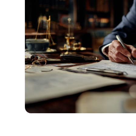
1
%
ВЫИГРАННЫХ
ДЕЛ