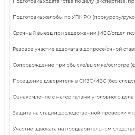
Подготовка ходатайства по делу (экспертиза, п
Подготовка жалобы по УПК РФ (прокурору/руково
Срочный выезд при задержании (ИВС/отдел по
Разовое участие адвоката в допросе/очной ста
Сопровождение при обыске/выемке/осмотре (ф
Посещение доверителя в СИЗО/ИВС (без следс
Ознакомление с материалами уголовного дела (д
Защита на стадии доследственной проверки «п
Участие адвоката на предварительном следстви