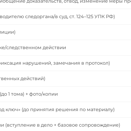
риобщение доказательств, отвод, изменение меры пр
дителю следоргана/в суд, ст. 124–125 УПК РФ)
лиции)
вке/следственном действии
иксация нарушений, замечания в протокол)
твенных действий)
о 1 тома) + фото/копии
од ключ» (до принятия решения по материалу)
и (вступление в дело + базовое сопровождение)