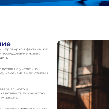
ние
 с проверкой фактических
но исследование новых
ции.
 детально указать на
ьзу изменения или отмены
атериального и
казательств по существу.
м закона.
ического анализа и ссылок