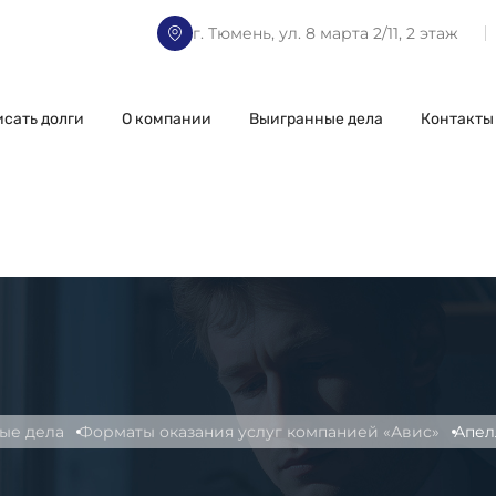
г. Тюмень, ул. 8 марта 2/11, 2 этаж
исать долги
О компании
Выигранные дела
Контакты
ые дела
Форматы оказания услуг компанией «Авис»
Апел