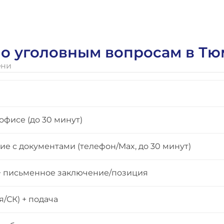
 по уголовным вопросам в Т
ени
офисе (до 30 минут)
е с документами (телефон/Max, до 30 минут)
 + письменное заключение/позиция
/СК) + подача