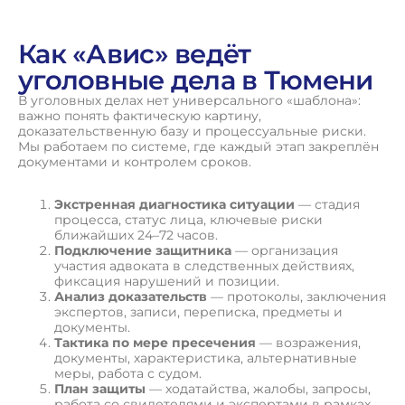
Как «Авис» ведёт
уголовные дела в Тюмени
В уголовных делах нет универсального «шаблона»:
важно понять фактическую картину,
доказательственную базу и процессуальные риски.
Мы работаем по системе, где каждый этап закреплён
документами и контролем сроков.
Экстренная диагностика ситуации
— стадия
процесса, статус лица, ключевые риски
ближайших 24–72 часов.
Подключение защитника
— организация
участия адвоката в следственных действиях,
фиксация нарушений и позиции.
Анализ доказательств
— протоколы, заключения
экспертов, записи, переписка, предметы и
документы.
Тактика по мере пресечения
— возражения,
документы, характеристика, альтернативные
меры, работа с судом.
План защиты
— ходатайства, жалобы, запросы,
работа со свидетелями и экспертами в рамках