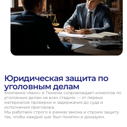
ВЫИГРАННЫХ
ДЕЛ
Юридическая защита по
уголовным делам
Компания «Авис» в Тюмени сопровождает клиентов по
уголовным делам на всех стадиях — от первых
материалов проверки и задержания до суда и
исполнения приговора.
Мы работаем строго в рамках закона и строим защиту
так, чтобы каждый шаг был понятен и доказуем.