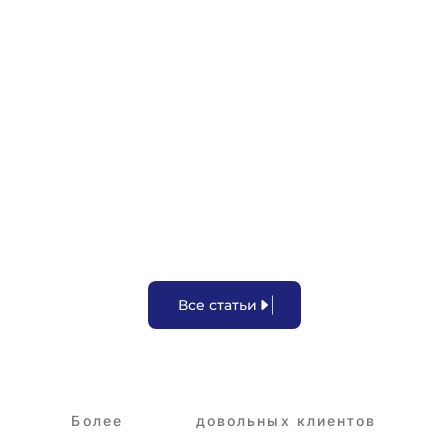
Задержка зарплаты
В
с
е
с
т
а
т
ь
и
Более
3,250+
довольных клиентов