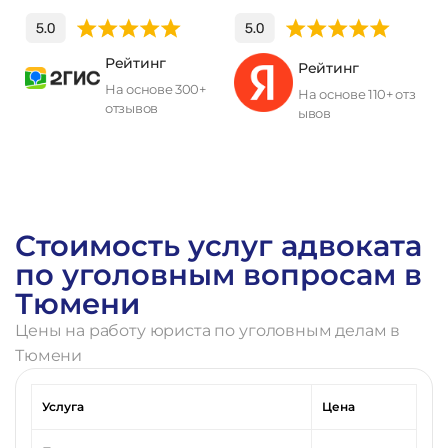
Рейтинг
Рейтинг
На основе 300+
На основе 110+ отз
отзывов
ывов
П
о
л
у
ч
и
т
ь
к
о
н
с
у
л
ь
т
а
ц
и
ю
Стоимость услуг адвоката
по уголовным вопросам в
Тюмени
Цены на работу юриста по уголовным делам в
Тюмени
Услуга
Цена