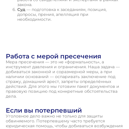
закона.
Суд
— подготовка к заседаниям, позиция,
допросы, прения, апелляция при
необходимости.
П
о
л
у
ч
и
т
ь
к
о
н
с
у
л
ь
т
а
ц
и
ю
Работа с мерой пресечения
Мера пресечения — это не «формальность», а
инструмент давления и ограничения. Наша задача —
добиваться законной и соразмерной меры, а при
наличии оснований — оспаривать заключение под
стражу, домашний арест, запреты определённых
действий. Для этого мы готовим пакет документов и
правовую позицию под конкретные обстоятельства
дела.
Если вы потерпевший
Уголовное дело важно не только для защиты
обвиняемого. Потерпевшему часто требуется
юридическая помощь, чтобы добиваться возбуждения