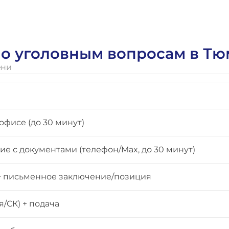
 по уголовным вопросам в Т
ени
офисе (до 30 минут)
е с документами (телефон/Max, до 30 минут)
 + письменное заключение/позиция
/СК) + подача