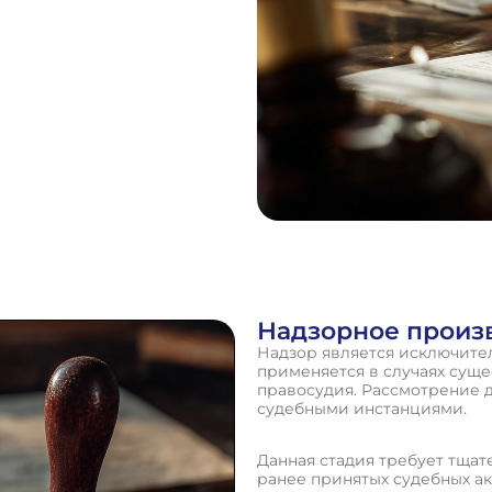
Надзорное произ
Надзор является исключит
применяется в случаях сущ
правосудия. Рассмотрение 
судебными инстанциями.
Данная стадия требует тщат
ранее принятых судебных ак