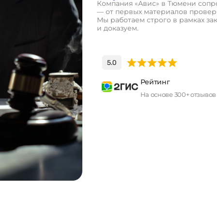
Компания «Авис» в Тюмени сопро
— от первых материалов проверк
Мы работаем строго в рамках за
и доказуем.
Рейтинг
На основе 300+ отзывов
П
о
л
у
ч
и
т
ь
к
о
н
с
у
л
ь
т
а
ц
и
ю