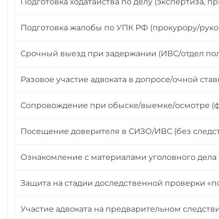
Подготовка ходатайства по делу (экспертиза, п
Подготовка жалобы по УПК РФ (прокурору/руково
Срочный выезд при задержании (ИВС/отдел по
Разовое участие адвоката в допросе/очной ста
Сопровождение при обыске/выемке/осмотре (ф
Посещение доверителя в СИЗО/ИВС (без следс
Ознакомление с материалами уголовного дела (д
Защита на стадии доследственной проверки «п
Участие адвоката на предварительном следстви