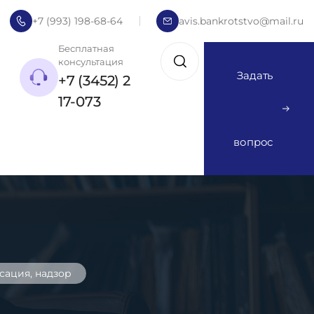
+7 (993) 198-68-64
avis.bankrotstvo@mail.ru
Бесплатная
консультация
Задать
+7 (3452) 2
17-073
вопрос
сация, надзор