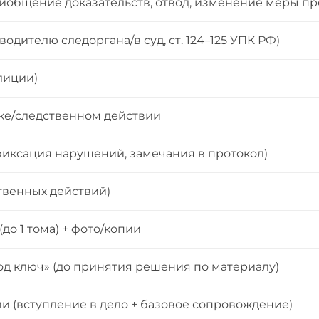
риобщение доказательств, отвод, изменение меры пр
дителю следоргана/в суд, ст. 124–125 УПК РФ)
лиции)
вке/следственном действии
иксация нарушений, замечания в протокол)
твенных действий)
о 1 тома) + фото/копии
од ключ» (до принятия решения по материалу)
и (вступление в дело + базовое сопровождение)