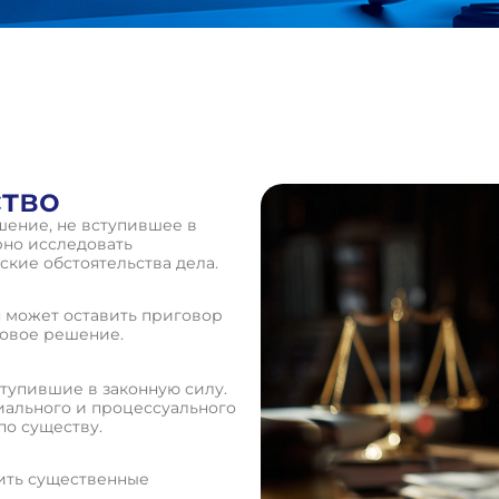
тво
шение, не вступившее в
рно исследовать
ские обстоятельства дела.
 может оставить приговор
новое решение.
тупившие в законную силу.
иального и процессуального
по существу.
ить существенные