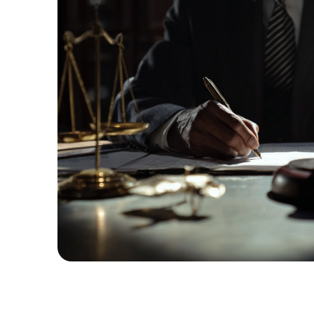
1
%
ВЫИГРАННЫХ
ДЕЛ