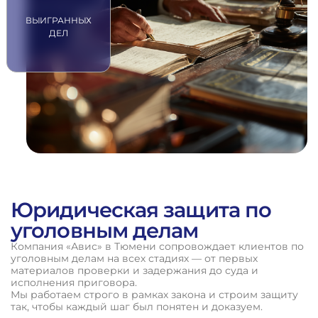
ВЫИГРАННЫХ
ДЕЛ
Юридическая защита по
уголовным делам
Компания «Авис» в Тюмени сопровождает клиентов по
уголовным делам на всех стадиях — от первых
материалов проверки и задержания до суда и
исполнения приговора.
Мы работаем строго в рамках закона и строим защиту
так, чтобы каждый шаг был понятен и доказуем.