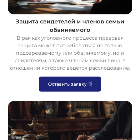
Защита свидетелей и членов семьи
обвиняемого
В рамках уголовного процесса правовая
защита может потребоваться не только
подозреваемому или обвиняемому, но и
свидетелям, а также членам семьи лица, в
отношении которого ведётся расследование.
О
с
т
а
в
и
т
ь
з
а
я
в
к
у