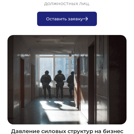
должностных лиц.
О
с
т
а
в
и
т
ь
з
а
я
в
к
у
Давление силовых структур на бизнес