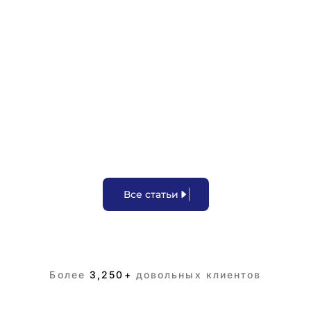
Взыскание при отсутствии имущества
В
с
е
с
т
а
т
ь
и
Более
3,250+
довольных клиентов