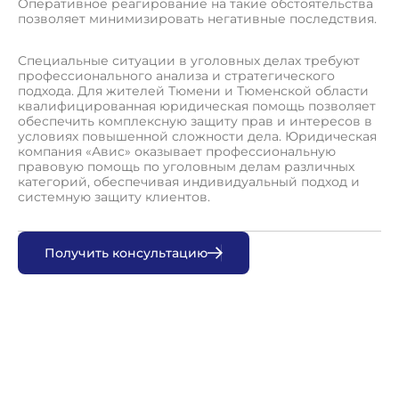
Оперативное реагирование на такие обстоятельства
позволяет минимизировать негативные последствия.
Специальные ситуации в уголовных делах требуют
профессионального анализа и стратегического
подхода. Для жителей Тюмени и Тюменской области
квалифицированная юридическая помощь позволяет
обеспечить комплексную защиту прав и интересов в
условиях повышенной сложности дела. Юридическая
компания «Авис» оказывает профессиональную
правовую помощь по уголовным делам различных
категорий, обеспечивая индивидуальный подход и
системную защиту клиентов.
П
о
л
у
ч
и
т
ь
к
о
н
с
у
л
ь
т
а
ц
и
ю