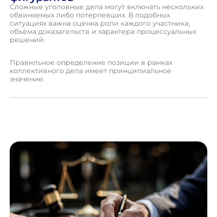
Сложные уголовные дела могут включать нескольких
обвиняемых либо потерпевших. В подобных
ситуациях важна оценка роли каждого участника,
объёма доказательств и характера процессуальных
решений.
Правильное определение позиции в рамках
коллективного дела имеет принципиальное
значение.