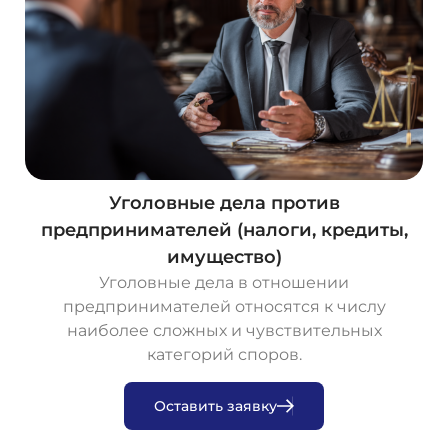
Уголовные дела против
предпринимателей (налоги, кредиты,
имущество)
Уголовные дела в отношении
предпринимателей относятся к числу
наиболее сложных и чувствительных
категорий споров.
О
с
т
а
в
и
т
ь
з
а
я
в
к
у