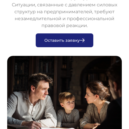
Ситуации, связанные с давлением силовых
структур на предпринимателей, требуют
незамедлительной и профессиональной
правовой реакции.
О
с
т
а
в
и
т
ь
з
а
я
в
к
у