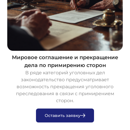
Мировое соглашение и прекращение
дела по примирению сторон
В ряде категорий уголовных дел
законодательство предусматривает
возможность прекращения уголовного
преследования в связи с примирением
сторон.
О
с
т
а
в
и
т
ь
з
а
я
в
к
у