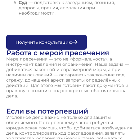
Суд
— подготовка к заседаниям, позиция,
допросы, прения, апелляция при
необходимости.
П
о
л
у
ч
и
т
ь
к
о
н
с
у
л
ь
т
а
ц
и
ю
Работа с мерой пресечения
Мера пресечения — это не «формальность», а
инструмент давления и ограничения. Наша задача —
добиваться законной и соразмерной меры, а при
наличии оснований — оспаривать заключение под
стражу, домашний арест, запреты определённых
действий. Для этого мы готовим пакет документов и
правовую позицию под конкретные обстоятельства
дела.
Если вы потерпевший
Уголовное дело важно не только для защиты
обвиняемого. Потерпевшему часто требуется
юридическая помощь, чтобы добиваться возбуждения
дела, контролировать ход расследования, заявлять
ходатайства, оспаривать бездействие, добиваться