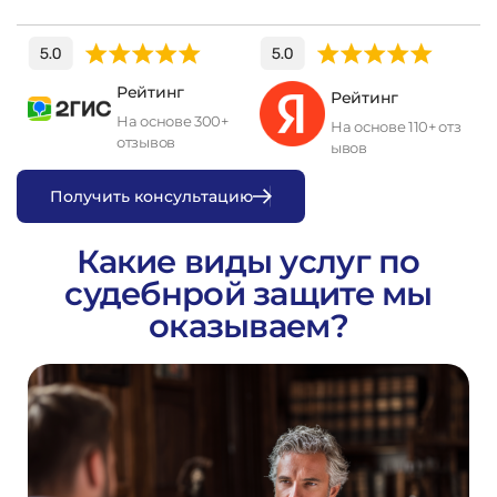
Рейтинг
Рейтинг
На основе 300+
На основе 110+ отз
отзывов
ывов
П
о
л
у
ч
и
т
ь
к
о
н
с
у
л
ь
т
а
ц
и
ю
Какие виды услуг по
судебнрой защите мы
оказываем?