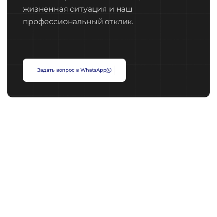
жизненная ситуация и наш
профессиональный отклик.
З
а
д
а
т
ь
в
о
п
р
о
с
в
W
h
a
t
s
A
p
p