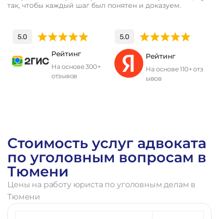
так, чтобы каждый шаг был понятен и доказуем.
Рейтинг
Рейтинг
На основе 300+
На основе 110+ отз
отзывов
ывов
П
о
л
у
ч
и
т
ь
к
о
н
с
у
л
ь
т
а
ц
и
ю
Стоимость услуг адвоката
по уголовным вопросам в
Тюмени
Цены на работу юриста по уголовным делам в
Тюмени