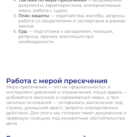
документы, характеристика, альтернативные
меры, работа с судом.
План защиты
— ходатайства, жалобы, запросы,
работа со свидетелями и экспертами в рамках
закона.
Суд
— подготовка к заседаниям, позиция,
допросы, прения, апелляция при
необходимости.
П
о
л
у
ч
и
т
ь
к
о
н
с
у
л
ь
т
а
ц
и
ю
Работа с мерой пресечения
Мера пресечения — это не «формальность», а
инструмент давления и ограничения. Наша задача —
добиваться законной и соразмерной меры, а при
наличии оснований — оспаривать заключение под
стражу, домашний арест, запреты определённых
действий. Для этого мы готовим пакет документов и
правовую позицию под конкретные обстоятельства
дела.