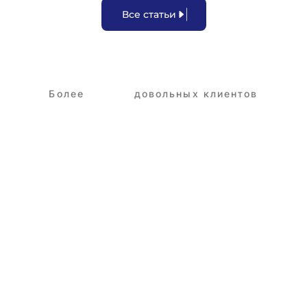
В
с
е
с
т
а
т
ь
и
Более
3,250+
довольных клиентов