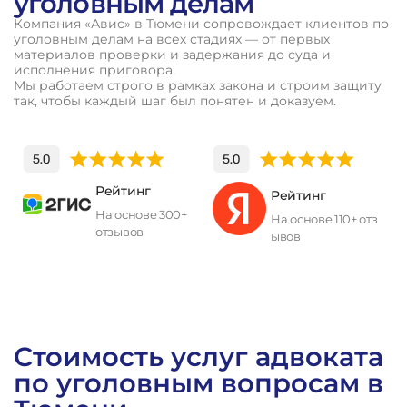
уголовным делам
Компания «Авис» в Тюмени сопровождает клиентов по
уголовным делам на всех стадиях — от первых
материалов проверки и задержания до суда и
исполнения приговора.
Мы работаем строго в рамках закона и строим защиту
так, чтобы каждый шаг был понятен и доказуем.
Рейтинг
Рейтинг
На основе 300+
На основе 110+ отз
отзывов
ывов
П
о
л
у
ч
и
т
ь
к
о
н
с
у
л
ь
т
а
ц
и
ю
Стоимость услуг адвоката
по уголовным вопросам в