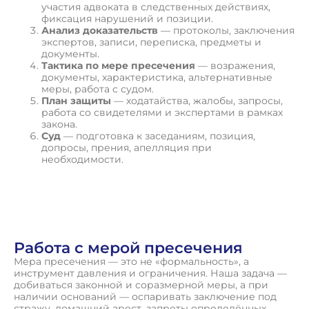
участия адвоката в следственных действиях,
фиксация нарушений и позиции.
Анализ доказательств
— протоколы, заключения
экспертов, записи, переписка, предметы и
документы.
Тактика по мере пресечения
— возражения,
документы, характеристика, альтернативные
меры, работа с судом.
План защиты
— ходатайства, жалобы, запросы,
работа со свидетелями и экспертами в рамках
закона.
Суд
— подготовка к заседаниям, позиция,
допросы, прения, апелляция при
необходимости.
П
о
л
у
ч
и
т
ь
к
о
н
с
у
л
ь
т
а
ц
и
ю
Работа с мерой пресечения
Мера пресечения — это не «формальность», а
инструмент давления и ограничения. Наша задача —
добиваться законной и соразмерной меры, а при
наличии оснований — оспаривать заключение под
стражу, домашний арест, запреты определённых