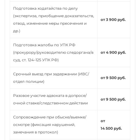
Подготовка ходатайства по делу
(экспертиза, приобщение доказательств,
от 3 900 руб.
отвод, изменение меры пресечения и
др.)
Подготовка жалобы по УПК РФ
(прокурору/руководителю следоргана/в
от 4 900 руб.
суд, ст. 124–125 УПК РФ)
Срочный выезд при задержании (ИВС/
от 9 500 руб.
отдел полиции)
Разовое участие адвоката в допросе/
от 9 500 руб.
очной ставке/следственном действии
Сопровождение при обыске/выемке/
от
осмотре (фиксация нарушений,
14 500 руб.
замечания в протокол)