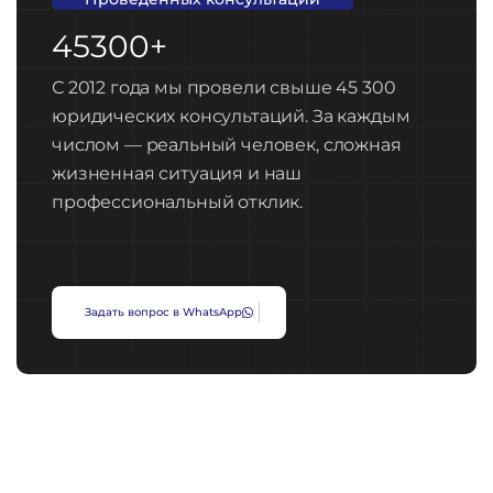
45300+
С 2012 года мы провели свыше 45 300
юридических консультаций. За каждым
числом — реальный человек, сложная
жизненная ситуация и наш
профессиональный отклик.
З
а
д
а
т
ь
в
о
п
р
о
с
в
W
h
a
t
s
A
p
p