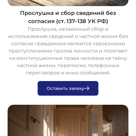
Прослушка и сбор сведений без
согласия (ст. 137–138 УК РФ)
Прослушка, незаконный сбор и
использование сведений о частной жизни без
согласия гражданина являются серьёзными
преступлениями против личности и посягают
на конституционные права человека на тайну
частной жизни, переписки, телефонных
переговоров и иных сообщений.
О
с
т
а
в
и
т
ь
з
а
я
в
к
у