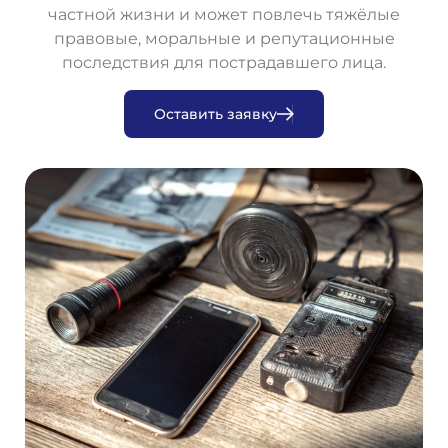
частной жизни и может повлечь тяжёлые
правовые, моральные и репутационные
последствия для пострадавшего лица.
О
с
т
а
в
и
т
ь
з
а
я
в
к
у