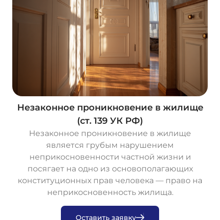
Незаконное проникновение в жилище
(ст. 139 УК РФ)
Незаконное проникновение в жилище
является грубым нарушением
неприкосновенности частной жизни и
посягает на одно из основополагающих
конституционных прав человека — право на
неприкосновенность жилища.
О
с
т
а
в
и
т
ь
з
а
я
в
к
у