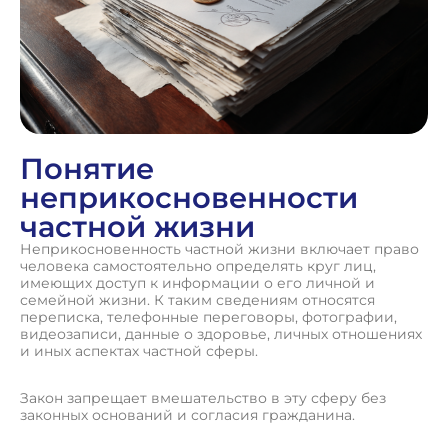
Понятие
неприкосновенности
частной жизни
Неприкосновенность частной жизни включает право
человека самостоятельно определять круг лиц,
имеющих доступ к информации о его личной и
семейной жизни. К таким сведениям относятся
переписка, телефонные переговоры, фотографии,
видеозаписи, данные о здоровье, личных отношениях
и иных аспектах частной сферы.
Закон запрещает вмешательство в эту сферу без
законных оснований и согласия гражданина.