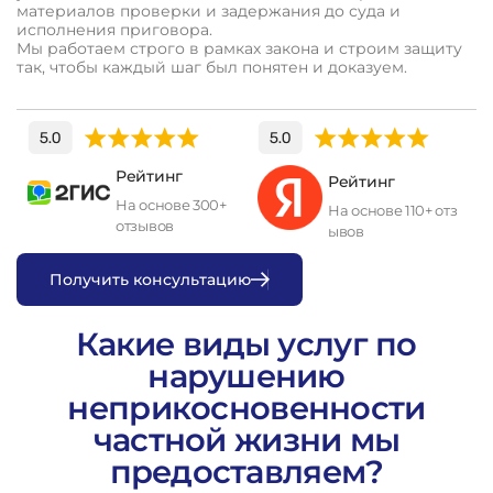
материалов проверки и задержания до суда и
исполнения приговора.
Мы работаем строго в рамках закона и строим защиту
так, чтобы каждый шаг был понятен и доказуем.
Рейтинг
Рейтинг
На основе 300+
На основе 110+ отз
отзывов
ывов
П
о
л
у
ч
и
т
ь
к
о
н
с
у
л
ь
т
а
ц
и
ю
Какие виды услуг по
нарушению
неприкосновенности
частной жизни мы
предоставляем?