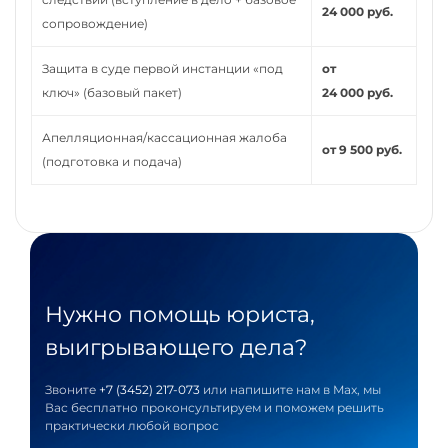
24 000 руб.
сопровождение)
Защита в суде первой инстанции «под
от
ключ» (базовый пакет)
24 000 руб.
Апелляционная/кассационная жалоба
от 9 500 руб.
(подготовка и подача)
Нужно помощь юриста,
выигрывающего дела?
Звоните
+7 (3452) 217-073
или напишите нам в Max, мы
Вас бесплатно проконсультируем и поможем решить
практически любой вопрос