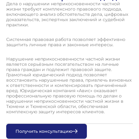
Дела о нарушении неприкосновенности частной
жизни требуют комплексного правового подхода,
включающего анализ обстоятельств дела, цифровых
доказательств, экспертных заключений и судебной
практики.
Системная правовая работа позволяет эффективно
защитить личные права и законные интересы.
Нарушение неприкосновенности частной жизни
является серьёзным посягательством на личные
права граждан и подлежит правовой защите.
Грамотный юридический подход позволяет
восстановить нарушенные права, привлечь виновных
к ответственности и компенсировать причинённый
вред. Юридическая компания «Авис» оказывает
профессиональную правовую помощь по делам о
нарушении неприкосновенности частной жизни в
Тюмени и Тюменской области, обеспечивая
комплексную защиту интересов клиентов.
П
о
л
у
ч
и
т
ь
к
о
н
с
у
л
ь
т
а
ц
и
ю