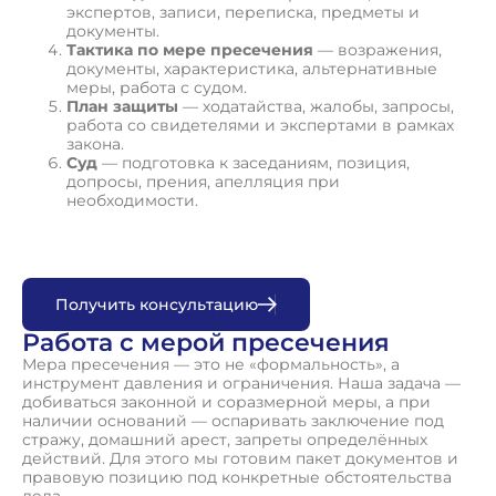
экспертов, записи, переписка, предметы и
документы.
Тактика по мере пресечения
— возражения,
документы, характеристика, альтернативные
меры, работа с судом.
План защиты
— ходатайства, жалобы, запросы,
работа со свидетелями и экспертами в рамках
закона.
Суд
— подготовка к заседаниям, позиция,
допросы, прения, апелляция при
необходимости.
П
о
л
у
ч
и
т
ь
к
о
н
с
у
л
ь
т
а
ц
и
ю
Работа с мерой пресечения
Мера пресечения — это не «формальность», а
инструмент давления и ограничения. Наша задача —
добиваться законной и соразмерной меры, а при
наличии оснований — оспаривать заключение под
стражу, домашний арест, запреты определённых
действий. Для этого мы готовим пакет документов и
правовую позицию под конкретные обстоятельства