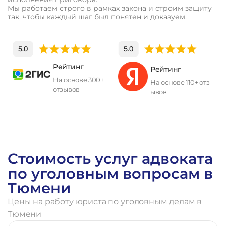
Мы работаем строго в рамках закона и строим защиту
так, чтобы каждый шаг был понятен и доказуем.
Рейтинг
Рейтинг
На основе 300+
На основе 110+ отз
отзывов
ывов
П
о
л
у
ч
и
т
ь
к
о
н
с
у
л
ь
т
а
ц
и
ю
Стоимость услуг адвоката
по уголовным вопросам в
Тюмени
Цены на работу юриста по уголовным делам в
Тюмени