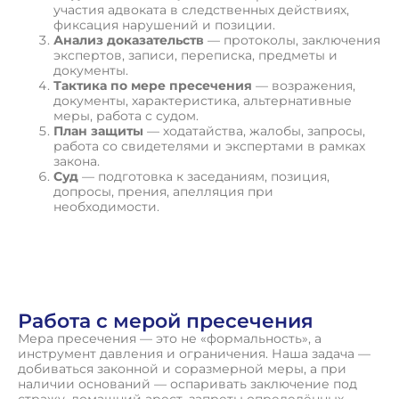
участия адвоката в следственных действиях,
фиксация нарушений и позиции.
Анализ доказательств
— протоколы, заключения
экспертов, записи, переписка, предметы и
документы.
Тактика по мере пресечения
— возражения,
документы, характеристика, альтернативные
меры, работа с судом.
План защиты
— ходатайства, жалобы, запросы,
работа со свидетелями и экспертами в рамках
закона.
Суд
— подготовка к заседаниям, позиция,
допросы, прения, апелляция при
необходимости.
П
о
л
у
ч
и
т
ь
к
о
н
с
у
л
ь
т
а
ц
и
ю
Работа с мерой пресечения
Мера пресечения — это не «формальность», а
инструмент давления и ограничения. Наша задача —
добиваться законной и соразмерной меры, а при
наличии оснований — оспаривать заключение под
стражу, домашний арест, запреты определённых