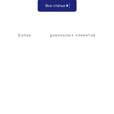
В
с
е
с
т
а
т
ь
и
Более
3,250+
довольных клиентов