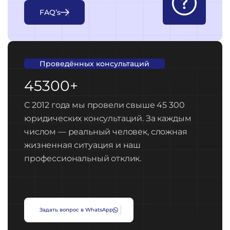
F
A
Q
’
s
Проведённых консультаций
45300+
С 2012 года мы провели свыше 45 300
юридических консультаций. За каждым
числом — реальный человек, сложная
жизненная ситуация и наш
профессиональный отклик.
З
а
д
а
т
ь
в
о
п
р
о
с
в
W
h
a
t
s
A
p
p