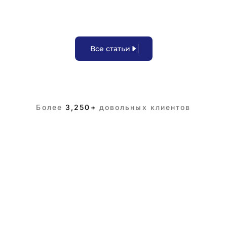
В
с
е
с
т
а
т
ь
и
Более
3,250+
довольных клиентов