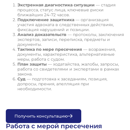
Экстренная диагностика ситуации
— стадия
процесса, статус лица, ключевые риски
ближайших 24–72 часов.
Подключение защитника
— организация
участия адвоката в следственных действиях,
фиксация нарушений и позиции.
Анализ доказательств
— протоколы, заключения
экспертов, записи, переписка, предметы и
документы.
Тактика по мере пресечения
— возражения,
документы, характеристика, альтернативные
меры, работа с судом.
План защиты
— ходатайства, жалобы, запросы,
работа со свидетелями и экспертами в рамках
закона.
Суд
— подготовка к заседаниям, позиция,
допросы, прения, апелляция при
необходимости.
П
о
л
у
ч
и
т
ь
к
о
н
с
у
л
ь
т
а
ц
и
ю
Работа с мерой пресечения