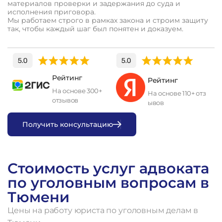
материалов проверки и задержания до суда и
исполнения приговора.
Мы работаем строго в рамках закона и строим защиту
так, чтобы каждый шаг был понятен и доказуем.
Рейтинг
Рейтинг
На основе 300+
На основе 110+ отз
отзывов
ывов
П
о
л
у
ч
и
т
ь
к
о
н
с
у
л
ь
т
а
ц
и
ю
Стоимость услуг адвоката
по уголовным вопросам в
Тюмени
Цены на работу юриста по уголовным делам в