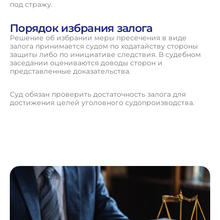
под стражу.
Порядок избрания залога
Решение об избрании меры пресечения в виде
залога принимается судом по ходатайству стороны
защиты либо по инициативе следствия. В судебном
заседании оцениваются доводы сторон и
представленные доказательства.
Суд обязан проверить достаточность залога для
достижения целей уголовного судопроизводства.