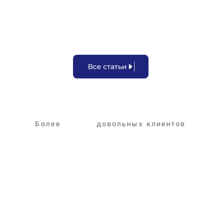
В
с
е
с
т
а
т
ь
и
Более
3,250+
довольных клиентов