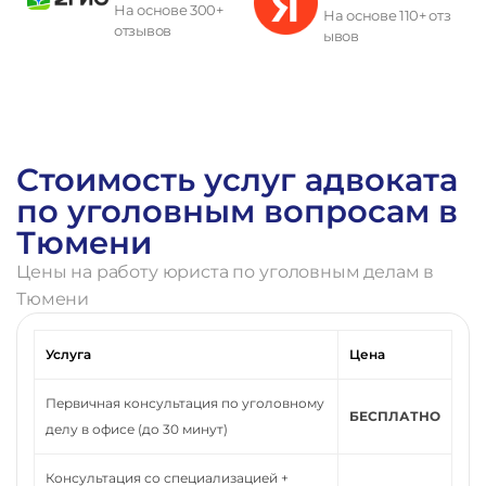
На основе 300+
На основе 110+ отз
отзывов
ывов
П
о
л
у
ч
и
т
ь
к
о
н
с
у
л
ь
т
а
ц
и
ю
Стоимость услуг адвоката
по уголовным вопросам в
Тюмени
Цены на работу юриста по уголовным делам в
Тюмени
Услуга
Цена
Первичная консультация по уголовному
БЕСПЛАТНО
делу в офисе (до 30 минут)
Консультация со специализацией +