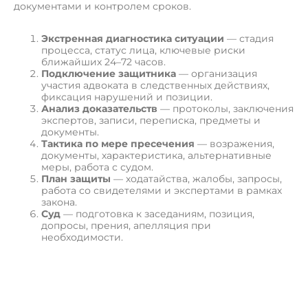
документами и контролем сроков.
Экстренная диагностика ситуации
— стадия
процесса, статус лица, ключевые риски
ближайших 24–72 часов.
Подключение защитника
— организация
участия адвоката в следственных действиях,
фиксация нарушений и позиции.
Анализ доказательств
— протоколы, заключения
экспертов, записи, переписка, предметы и
документы.
Тактика по мере пресечения
— возражения,
документы, характеристика, альтернативные
меры, работа с судом.
План защиты
— ходатайства, жалобы, запросы,
работа со свидетелями и экспертами в рамках
закона.
Суд
— подготовка к заседаниям, позиция,
допросы, прения, апелляция при
необходимости.
П
о
л
у
ч
и
т
ь
к
о
н
с
у
л
ь
т
а
ц
и
ю