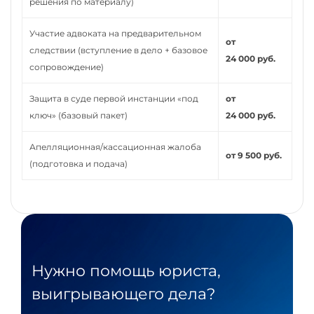
решения по материалу)
Участие адвоката на предварительном
от
следствии (вступление в дело + базовое
24 000 руб.
сопровождение)
Защита в суде первой инстанции «под
от
ключ» (базовый пакет)
24 000 руб.
Апелляционная/кассационная жалоба
от 9 500 руб.
(подготовка и подача)
Нужно помощь юриста,
выигрывающего дела?